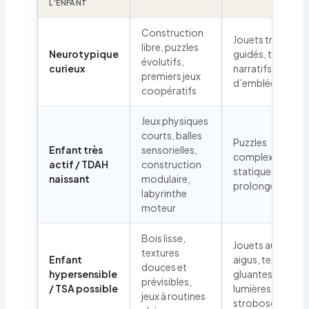
L’ENFANT
Construction
Jouets trop
libre, puzzles
Neurotypique
guidés, trop
évolutifs,
curieux
narratifs
premiers jeux
d’emblée
coopératifs
Jeux physiques
courts, balles
Puzzles
Enfant très
sensorielles,
complexes, jeux
actif / TDAH
construction
statiques
naissant
modulaire,
prolongés
labyrinthe
moteur
Bois lisse,
Jouets aux sons
textures
Enfant
aigus, textures
douces et
hypersensible
gluantes,
prévisibles,
/ TSA possible
lumières
jeux à routines
stroboscopique