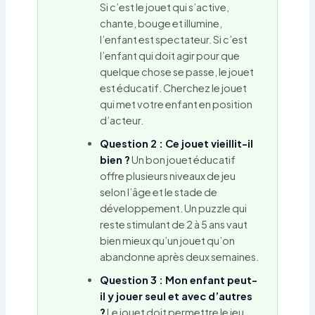
Si c’est le jouet qui s’active,
chante, bouge et illumine,
l’enfant est spectateur. Si c’est
l’enfant qui doit agir pour que
quelque chose se passe, le jouet
est éducatif. Cherchez le jouet
qui met votre enfant en position
d’acteur.
Question 2 : Ce jouet vieillit-il
bien ?
Un bon jouet éducatif
offre plusieurs niveaux de jeu
selon l’âge et le stade de
développement. Un puzzle qui
reste stimulant de 2 à 5 ans vaut
bien mieux qu’un jouet qu’on
abandonne après deux semaines.
Question 3 : Mon enfant peut-
il y jouer seul et avec d’autres
?
Le jouet doit permettre le jeu