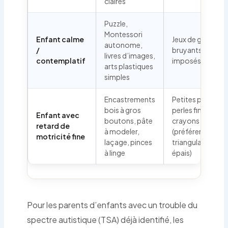
claires
Puzzle,
Montessori
Enfant calme
Jeux de groupe
autonome,
/
bruyants
livres d’images,
contemplatif
imposés
arts plastiques
simples
Encastrements
Petites pièces,
bois à gros
perles fines,
Enfant avec
boutons, pâte
crayons standar
retard de
à modeler,
(préférer
motricité fine
laçage, pinces
triangulaires
à linge
épais)
Pour les parents d’enfants avec un trouble du
spectre autistique (TSA) déjà identifié, les