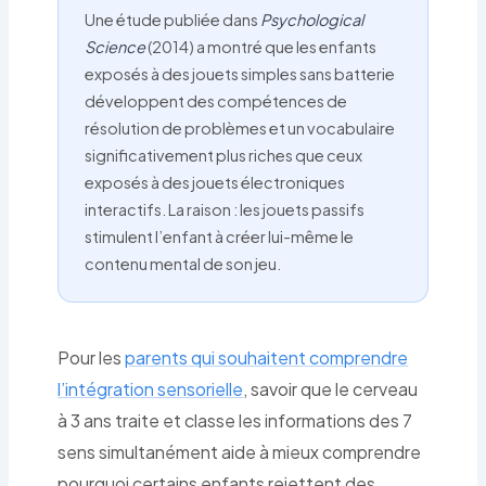
Une étude publiée dans
Psychological
Science
(2014) a montré que les enfants
exposés à des jouets simples sans batterie
développent des compétences de
résolution de problèmes et un vocabulaire
significativement plus riches que ceux
exposés à des jouets électroniques
interactifs. La raison : les jouets passifs
stimulent l’enfant à créer lui-même le
contenu mental de son jeu.
Pour les
parents qui souhaitent comprendre
l’intégration sensorielle
, savoir que le cerveau
à 3 ans traite et classe les informations des 7
sens simultanément aide à mieux comprendre
pourquoi certains enfants rejettent des