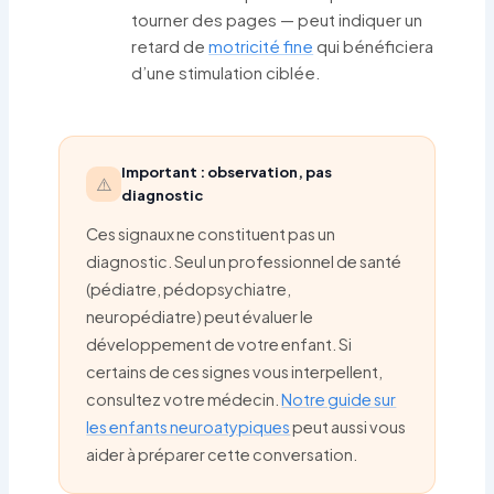
tourner des pages — peut indiquer un
retard de
motricité fine
qui bénéficiera
d’une stimulation ciblée.
Important : observation, pas
⚠️
diagnostic
Ces signaux ne constituent pas un
diagnostic. Seul un professionnel de santé
(pédiatre, pédopsychiatre,
neuropédiatre) peut évaluer le
développement de votre enfant. Si
certains de ces signes vous interpellent,
consultez votre médecin.
Notre guide sur
les enfants neuroatypiques
peut aussi vous
aider à préparer cette conversation.