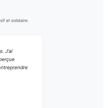
if et solidaire.
. J’ai
 perçue
entreprendre