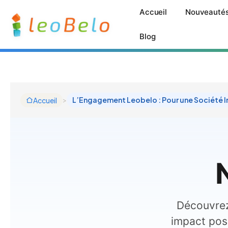
Aller
Accueil
Nouveauté
au
contenu
Blog
>
L’Engagement Leobelo : Pour une Société I
Accueil
Aller au contenu
Découvrez
impact posit