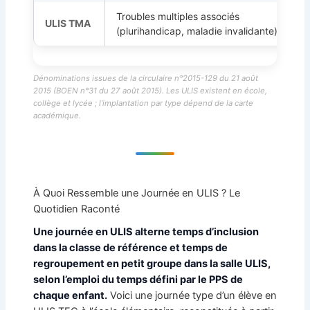
Troubles multiples associés
ULIS TMA
(plurihandicap, maladie invalidante)
s
Dénominations issues de la circulaire n°2015-129 du 21 août
2015 (BOEN n°31 du 27 août 2015). Les ULIS existent en école,
collège et lycée ; l’implantation par type dépend de la carte
académique.
À Quoi Ressemble une Journée en ULIS ? Le
Quotidien Raconté
Une journée en ULIS alterne temps d’inclusion
dans la classe de référence et temps de
regroupement en petit groupe dans la salle ULIS,
selon l’emploi du temps défini par le PPS de
chaque enfant.
Voici une journée type d’un élève en