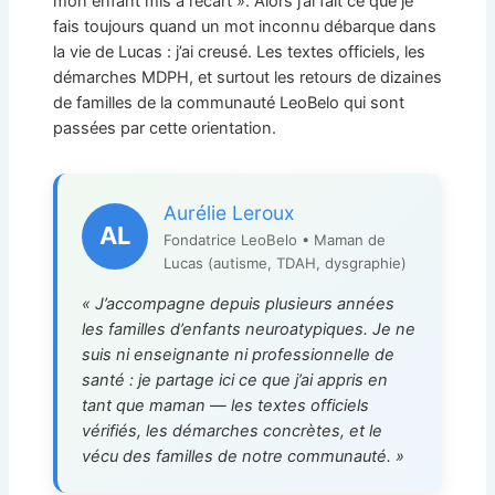
mon enfant mis à l’écart ». Alors j’ai fait ce que je
fais toujours quand un mot inconnu débarque dans
la vie de Lucas : j’ai creusé. Les textes officiels, les
démarches MDPH, et surtout les retours de dizaines
de familles de la communauté LeoBelo qui sont
passées par cette orientation.
Aurélie Leroux
AL
Fondatrice LeoBelo • Maman de
Lucas (autisme, TDAH, dysgraphie)
« J’accompagne depuis plusieurs années
les familles d’enfants neuroatypiques. Je ne
suis ni enseignante ni professionnelle de
santé : je partage ici ce que j’ai appris en
tant que maman — les textes officiels
vérifiés, les démarches concrètes, et le
vécu des familles de notre communauté. »