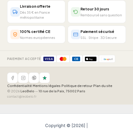
Livraison offerte
Retour 30 jours
Dès 35 € en France
Remboursé sans question
métropolitaine
100% certifié CE
Paiement sécurisé
Normes européennes
SSL · Stripe · 3D Secure
PAIEMENT ACCEPTÉ
VISA
CB
Pay
G
o
o
g
le Pay
Confidentialité
·
Mentions légales
·
Politique de retour
·
Plan du site
© 2026
LeoBelo
—
10 rue de la Paix, 75002 Paris
contact@leobelo.fr
Copyright © [2026] |