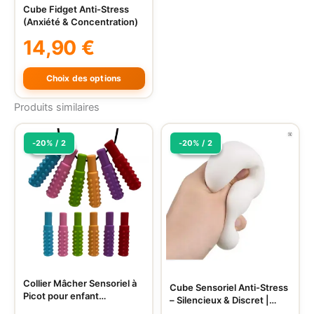
Cube Fidget Anti-Stress
Ce
(Anxiété & Concentration)
produit
14,90
€
a
plusieurs
variations.
Choix des options
Les
Produits similaires
options
peuvent
-20% / 2
-20% / 2
être
Promo !
Promo !
Promo !
Promo !
choisies
sur
la
page
du
produit
Collier Mâcher Sensoriel à
Ce
Cube Sensoriel Anti-Stress
Picot pour enfant
– Silencieux & Discret |
produit
TSA/TDAH
TDAH/TSA