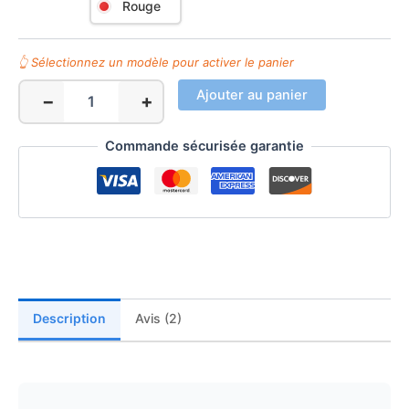
Rouge
Ajouter au panier
−
+
quantité
de
Collier
Commande sécurisée garantie
à
Mâcher
Dragon
Silicone
Enfant
TDAH
|
Leobelo
Description
Avis (2)