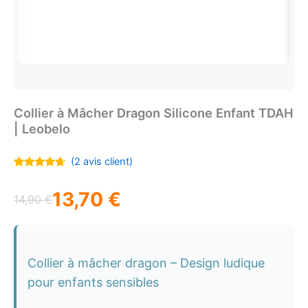
Collier à Mâcher Dragon Silicone Enfant TDAH
| Leobelo
(
2
avis client)
Noté
2
4.50
sur 5
13,70
€
basé sur
14,90
€
notations
Le
Le
client
prix
prix
initial
actuel
Collier à mâcher dragon – Design ludique
pour enfants sensibles
était :
est :