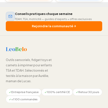
était :
est :
Les
14,90 €.
12,80 €.
options
peuvent
Conseils pratiques chaque semaine
être
TDAH, TSA, motricité — guides d'experts + offres exclusives
choisies
Rejoindre la communauté
sur
la
page
du
Leo
Be
lo
produit
Outils sensoriels, fidget toys et
carnets à imprimer pour enfants
TSA et TDAH. Sélectionnés et
testés à la maison par Aurélie,
maman de Lucas.
Entreprise française
100% certifié CE
Retour 30 jours
+1 100 commandes