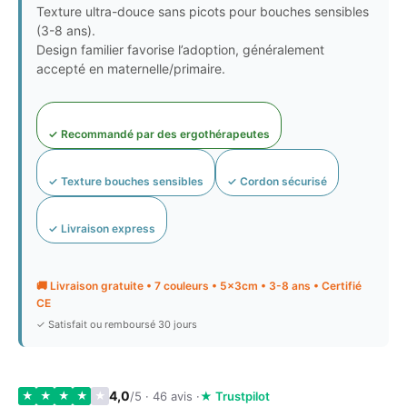
14,90 €.
13,70 €.
Texture ultra-douce sans picots pour bouches sensibles
(3-8 ans).
Design familier favorise l’adoption, généralement
accepté en maternelle/primaire.
✓ Recommandé par des ergothérapeutes
✓ Texture bouches sensibles
✓ Cordon sécurisé
✓ Livraison express
🚚 Livraison gratuite • 7 couleurs • 5×3cm • 3-8 ans • Certifié
CE
✓ Satisfait ou remboursé 30 jours
4,0
/5 · 46 avis ·
★ Trustpilot
★
★
★
★
★