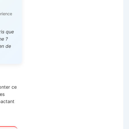
rience
ris que
he ?
en de
onter ce
des
pactant