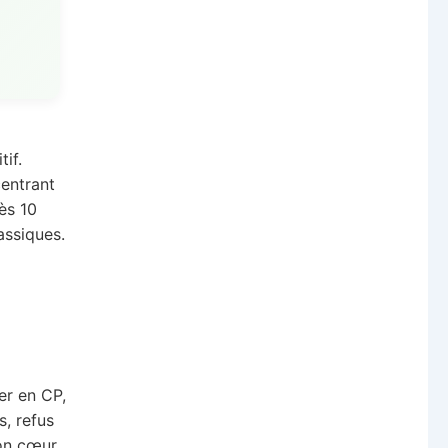
if.
centrant
ès 10
assiques.
er en CP,
s, refus
Mon cœur