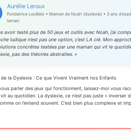
Aurélie Leroux
Fondatrice LeoBelo • Maman de Noah (dyslexie) • 3 ans d’expé
terrain
s avoir testé plus de 50 jeux et outils avec Noah, j’ai comp
oche ludique n’est pas une option, c’est LA clé. Mon approc
lutions concrètes testées par une maman qui vit le quotidi
lexie, pas des théories abstraites. »
é de la Dyslexie : Ce que Vivent Vraiment nos Enfants
vous parler des jeux qui fonctionnent, laissez-moi vous rac
it au quotidien. La dyslexie, ce n’est pas juste « inverser 
 comme on l’entend souvent. C’est bien plus complexe et im