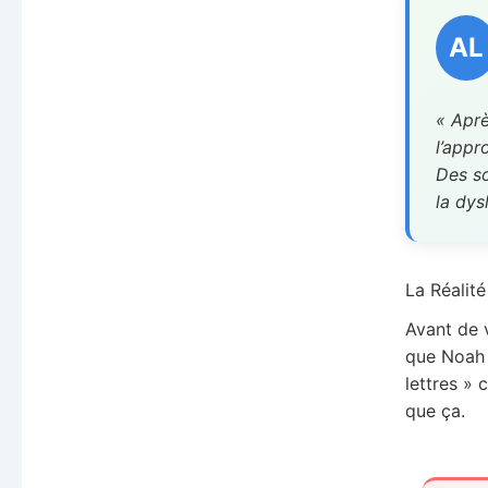
AL
« Aprè
l’appr
Des so
la dys
La Réalit
Avant de 
que Noah v
lettres »
que ça.