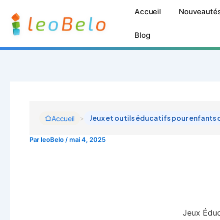
Aller
Accueil
Nouveauté
au
contenu
Blog
>
Jeux et outils éducatifs pour enfants 
Accueil
Par
leoBelo
/
mai 4, 2025
Jeux Éduc