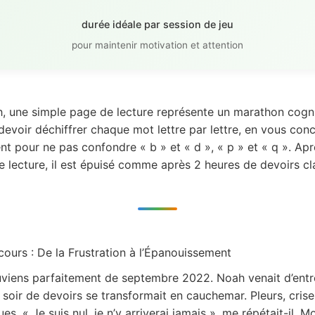
durée idéale par session de jeu
pour maintenir motivation et attention
, une simple page de lecture représente un marathon cognit
devoir déchiffrer chaque mot lettre par lettre, en vous con
t pour ne pas confondre « b » et « d », « p » et « q ». Apr
e lecture, il est épuisé comme après 2 heures de devoirs cl
cours : De la Frustration à l’Épanouissement
viens parfaitement de septembre 2022. Noah venait d’entr
soir de devoirs se transformait en cauchemar. Pleurs, crise
es. « Je suis nul, je n’y arriverai jamais », me répétait-il. 