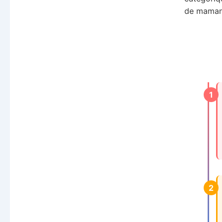
de maman 
1
2