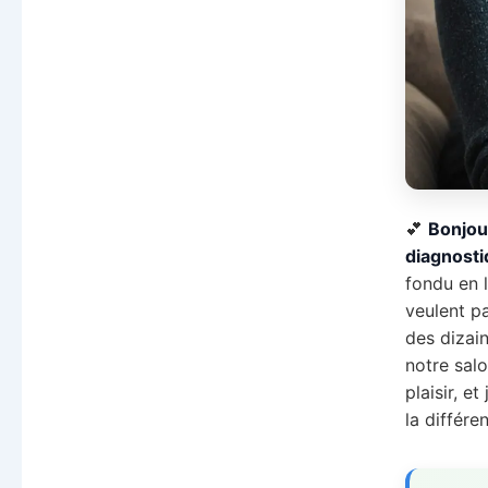
💕
Bonjou
diagnosti
fondu en 
veulent pa
des dizai
notre salo
plaisir, e
la différe