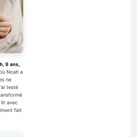
h, 9 ans,
 où Noah a
es ne
ai testé
transformé
lit avec
iment fait