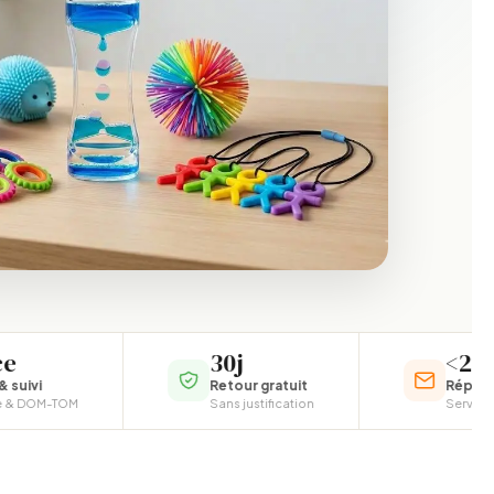
30j
<24h
Retour gratuit
Réponse garantie
Sans justification
Service client françai