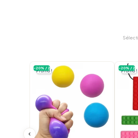
stim toy
rég
Sélecti
des comportements d’autostimulation
-20% / 2
-20% / 2
Promo !
Promo !