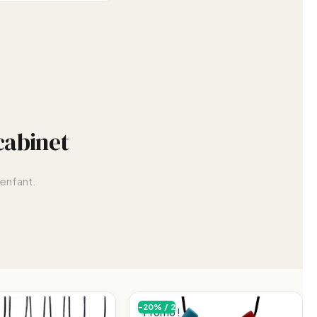
cabinet
 enfant.
-20% / 2
Promo !