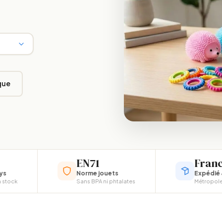
que
e (TSA)
EN71
France
Norme jouets
Expédié & suivi
Sans BPA ni phtalates
Métropole & DOM-TOM