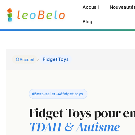
Aller
Accueil
Nouveauté
au
contenu
Blog
>
Fidget Toys
Accueil
Best-seller ·
46
fidget toys
Fidget Toys pour e
TDAH & Autisme