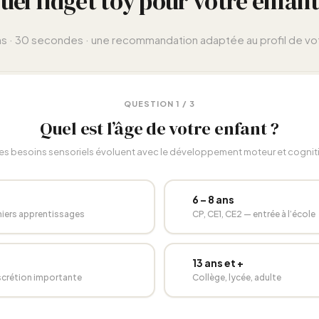
uel fidget toy pour votre enfant
s · 30 secondes · une recommandation adaptée au profil de vo
QUESTION 1 / 3
Quel est l’âge de votre enfant ?
es besoins sensoriels évoluent avec le développement moteur et cogniti
🎒
6 – 8 ans
miers apprentissages
CP, CE1, CE2 — entrée à l’école
👤
13 ans et +
scrétion importante
Collège, lycée, adulte