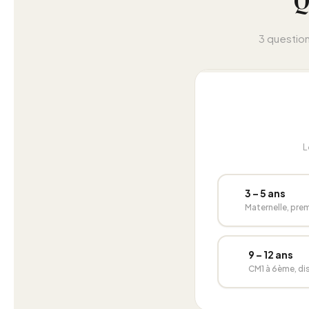
Q
3 question
L
👶
3 – 5 ans
Maternelle, pre
🎓
9 – 12 ans
CM1 à 6ème, di