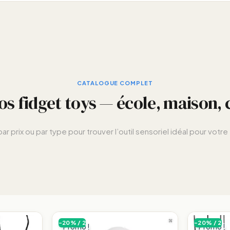
CATALOGUE COMPLET
os fidget toys — école, maison, 
 par prix ou par type pour trouver l’outil sensoriel idéal pour votre
-20% / 2
-20% / 2
Promo !
Promo !