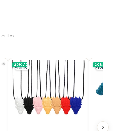
s
 qui les
-20% / 2
-20% / 2
Promo !
Promo !