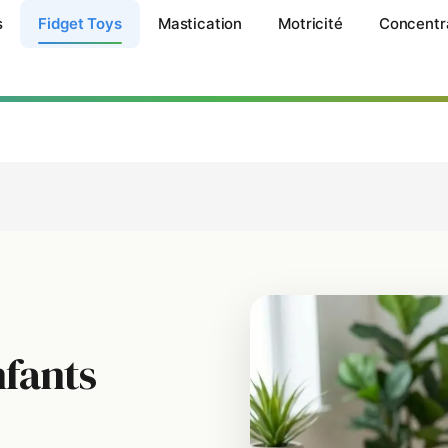
s
Fidget Toys
Mastication
Motricité
Concentr
nfants