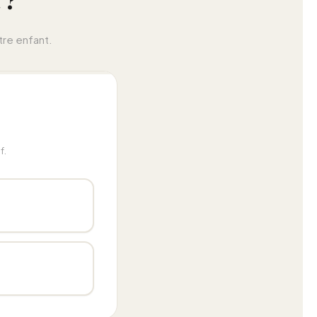
 ?
tre enfant.
f.