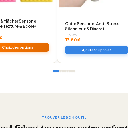
r à Mâcher Sensoriel
Cube Sensoriel Anti-Stress –
e Texture & École)
Silencieux & Discret |
TDAH/TSA
14,90
€
€
Le
13,80
€
s
prix
Le
ns.
Choix des options
initial
prix
Ajouter au panier
était :
actuel
€.
14,90 €.
est :
€.
13,80 €.
t
TROUVER LE BON OUTIL