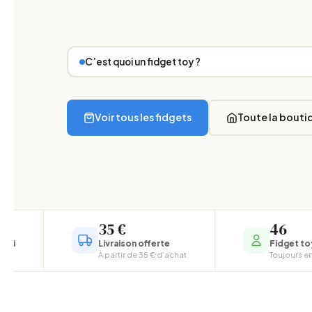
C’est quoi un fidget toy ?
fidget toy
Voir tous les fidgets
Toute la bouti
à l’école comme à la maison
TDAH, un trouble du spectre de l’autism
35 €
46
Livraison offerte
Fidget toys
À partir de 35 € d’achat
Toujours en stock
silencieux et discret