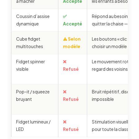
à mâcher
Accepté
les enfants à besoin ora
Coussin d’assise
✅
Répond au besoin de b
dynamique
Accepté
quitter la chaise — bien 
Cube fidget
⚠️ Selon
Les boutons « clic » font
multitouches
modèle
choisir un modèle sans c
Fidget spinner
❌
Le mouvement rotatif at
visible
Refusé
regard des voisins
Pop-it / squeeze
❌
Bruit répétitif, discréti
bruyant
Refusé
impossible
Fidget lumineux /
❌
Stimulation visuelle dis
LED
Refusé
pour toute la classe