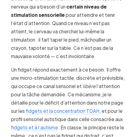
nerveux qui a besoin d’un
certain niveau de
stimulation sensorielle
pour atteindre et tenir
l’état d’attention. Quand ce niveau n’est pas
atteint, le cerveau va chercher lui-même la
stimulation : il fait taper le pied, mâchouiller un
crayon, tapoter sur la table. Ce n’est pas de la
mauvaise volonté — c’est involontaire.
Un fidget répond exactement à ce besoin. Il offre
une micro-stimulation tactile, discrète et prévisible,
qui occupe ce canal sensoriel et
libère
l’attention
pour la tâche demandée. Ce mécanisme, je le
détaille pour le déficit d’attention dans notre page
sur les
fidgets et la concentration TDAH
, et pour le
profil sensoriel autistique dans celle consacrée aux
fidgets et à l’autisme
. En classe, le principe reste le
même : ce n’est pas le fidget qui distrait, c’est