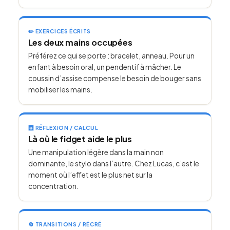
✏️ EXERCICES ÉCRITS
Les deux mains occupées
Préférez ce qui se porte : bracelet, anneau. Pour un
enfant à besoin oral, un pendentif à mâcher. Le
coussin d’assise compense le besoin de bouger sans
mobiliser les mains.
🧮 RÉFLEXION / CALCUL
Là où le fidget aide le plus
Une manipulation légère dans la main non
dominante, le stylo dans l’autre. Chez Lucas, c’est le
moment où l’effet est le plus net sur la
concentration.
🔄 TRANSITIONS / RÉCRÉ