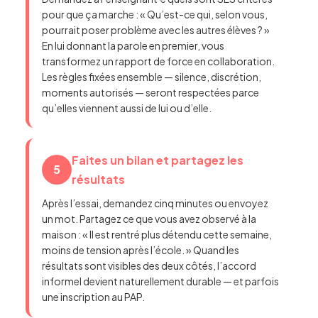
pour que ça marche : « Qu’est-ce qui, selon vous,
pourrait poser problème avec les autres élèves ? »
En lui donnant la parole en premier, vous
transformez un rapport de force en collaboration.
Les règles fixées ensemble — silence, discrétion,
moments autorisés — seront respectées parce
qu’elles viennent aussi de lui ou d’elle.
Faites un bilan et partagez les
5
résultats
Après l’essai, demandez cinq minutes ou envoyez
un mot. Partagez ce que vous avez observé à la
maison : « Il est rentré plus détendu cette semaine,
moins de tension après l’école. » Quand les
résultats sont visibles des deux côtés, l’accord
informel devient naturellement durable — et parfois
une inscription au PAP.