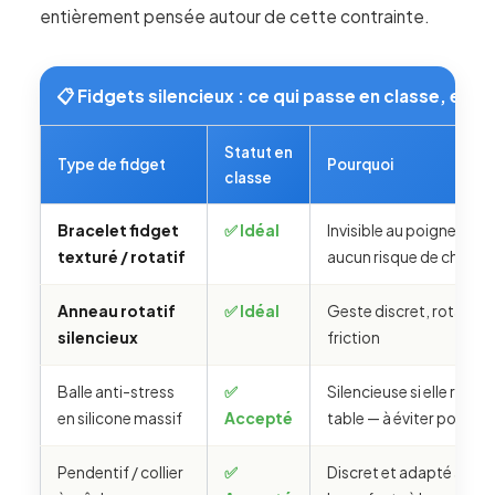
entièrement pensée autour de cette contrainte.
📋 Fidgets silencieux : ce qui passe en classe, et c
Statut en
Type de fidget
Pourquoi
classe
Bracelet fidget
✅ Idéal
Invisible au poignet, auc
texturé / rotatif
aucun risque de chute
Anneau rotatif
✅ Idéal
Geste discret, rotation 
silencieux
friction
Balle anti-stress
✅
Silencieuse si elle reste 
en silicone massif
Accepté
table — à éviter posée s
Pendentif / collier
✅
Discret et adapté à l’âge