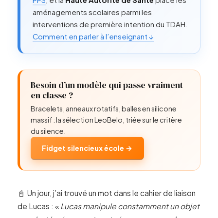
PPS
, et la
Haute Autorité de Santé
place les
aménagements scolaires parmi les
interventions de première intention du TDAH.
Comment en parler à l’enseignant ↓
Besoin d’un modèle qui passe vraiment
en classe ?
Bracelets, anneaux rotatifs, balles en silicone
massif : la sélection LeoBelo, triée sur le critère
du silence.
Fidget silencieux école →
📓 Un jour, j’ai trouvé un mot dans le cahier de liaison
de Lucas : «
Lucas manipule constamment un objet