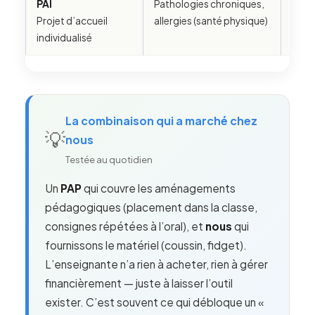
PAI
Pathologies chroniques,
❌ N
Projet d’accueil
allergies (santé physique)
ada
individualisé
La combinaison qui a marché chez
💡
nous
Testée au quotidien
Un
PAP
qui couvre les aménagements
pédagogiques (placement dans la classe,
consignes répétées à l’oral), et
nous
qui
fournissons le matériel (coussin, fidget).
L’enseignante n’a rien à acheter, rien à gérer
financièrement — juste à laisser l’outil
exister. C’est souvent ce qui débloque un «