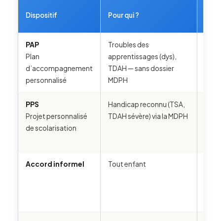
Fidg
Dispositif
Pour qui ?
inscr
PAP
Troubles des
✅ Ou
Plan
apprentissages (dys),
d’accompagnement
TDAH — sans dossier
personnalisé
MDPH
PPS
Handicap reconnu (TSA,
✅ Ou
Projet personnalisé
TDAH sévère) via la MDPH
de scolarisation
Accord informel
Tout enfant
⚠️ D
de
l’en