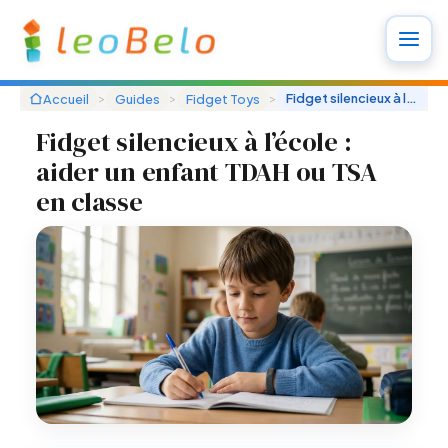
Aller
au
contenu
>
>
>
Fidget silencieux à l'école
Accueil
Guides
Fidget Toys
Fidget silencieux à l’école :
aider un enfant TDAH ou TSA
en classe