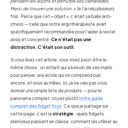
pendant les leçons et perturbe ses camarades.
Merci de trouver une solution.
» Je l’ai relu plusieurs
fois. Parce que cet « objet », c’était sa balle anti-
stress — celle que notre ergothérapeute avait
spécifiquement recommandée pour l’aider à rester
assis et concentré.
Ce n’était pas une
distraction. C’était son outil.
Si vous lisez cet article, vous vivez peut-être la
même chose : un enfant qui a besoin de ses mains
pour penser, une école qui ne comprend pas
encore, et vous au milieu. Ici, je ne vais pas vous
donner une simple liste de produits — pour le
panorama complet, voyez plutôt
notre guide
complet des fidget toys
. Ce que je partage sur
cette page, c’est la
stratégie
: quels fidgets
silencieux passent en classe, comment les utiliser au