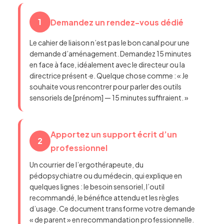
1
Demandez un rendez-vous dédié
Le cahier de liaison n’est pas le bon canal pour une
demande d’aménagement. Demandez 15 minutes
en face à face, idéalement avec le directeur ou la
directrice présent·e. Quelque chose comme : « Je
souhaite vous rencontrer pour parler des outils
sensoriels de [prénom] — 15 minutes suffiraient. »
Apportez un support écrit d’un
2
professionnel
Un courrier de l’ergothérapeute, du
pédopsychiatre ou du médecin, qui explique en
quelques lignes : le besoin sensoriel, l’outil
recommandé, le bénéfice attendu et les règles
d’usage. Ce document transforme votre demande
« de parent » en recommandation professionnelle.