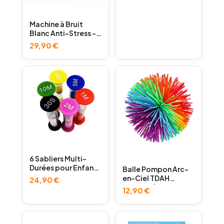
Machine à Bruit
Blanc Anti-Stress –
Sommeil et
29,90
€
Concentration
TDAH/Autisme
6 Sabliers Multi-
Durées pour Enfants
Balle Pompon Arc-
TDAH
en-Ciel TDAH
24,90
€
Autisme | Livraison
12,90
€
Gratuite | LeoBelo