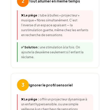
2
Tout allumer en même temps
❌ Le piège :
tube à bulles + projecteur +
musique + fibres simultanément. C’est
l’inverse d’un espace apaisant — la
surstimulation guette, même chez les enfants
en recherche de sensations.
✅ Solution :
une stimulation à la fois. On
ajoute la deuxième seulement si l’enfant la
réclame.
3
Ignorer le profil sensoriel
❌ Le piège :
offrir un projecteur dynamique à
un enfant hypersensible, ou une simple
veilleuse à un chercheur de sensations.