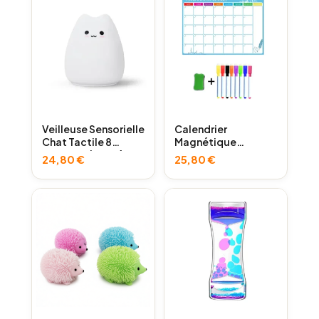
Veilleuse Sensorielle
Calendrier
Chat Tactile 8
Magnétique
Couleurs | Lumière
Mensuel A3
24,80
€
25,80
€
Apaisante
(Organisation
TDAH/Autisme)