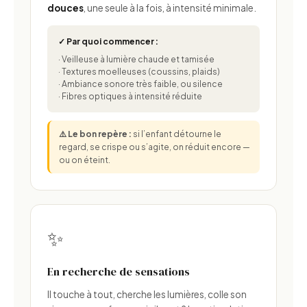
douces
, une seule à la fois, à intensité minimale.
✓ Par quoi commencer :
· Veilleuse à lumière chaude et tamisée
· Textures moelleuses (coussins, plaids)
· Ambiance sonore très faible, ou silence
· Fibres optiques à intensité réduite
⚠️ Le bon repère :
si l’enfant détourne le
regard, se crispe ou s’agite, on réduit encore —
ou on éteint.
✨
En recherche de sensations
Il touche à tout, cherche les lumières, colle son