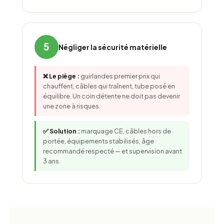
5
Négliger la sécurité matérielle
❌ Le piège :
guirlandes premier prix qui
chauffent, câbles qui traînent, tube posé en
équilibre. Un coin détente ne doit pas devenir
une zone à risques.
✅ Solution :
marquage CE, câbles hors de
portée, équipements stabilisés, âge
recommandé respecté — et supervision avant
3 ans.