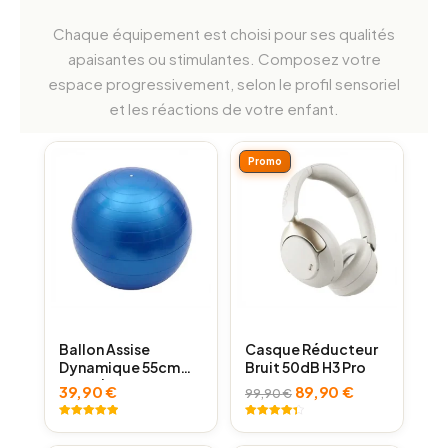
Chaque équipement est choisi pour ses qualités
apaisantes ou stimulantes. Composez votre
espace progressivement, selon le profil sensoriel
et les réactions de votre enfant.
Produit
Promo
En
Promotion
Ballon Assise
Casque Réducteur
Dynamique 55cm
Bruit 50dB H3 Pro
TDAH | LeoBelo
Le
Le
39,90
€
89,90
€
99,90
€
prix
prix
initial
actuel
Noté
2
5.00
Noté
5
4.40
sur 5
sur 5
était :
est :
basé sur
basé