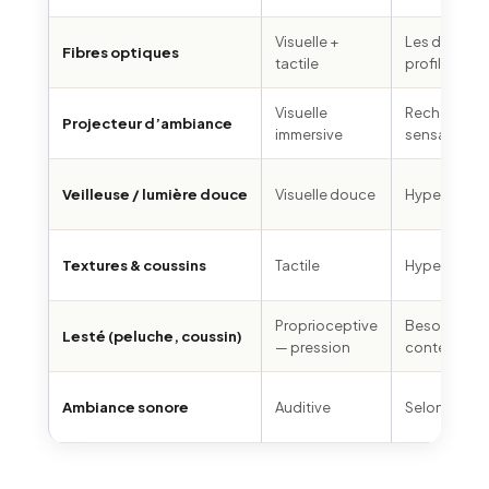
Visuelle +
Les deux
Fibres optiques
tactile
profils
Visuelle
Recherche 
Projecteur d’ambiance
immersive
sensations
Veilleuse / lumière douce
Visuelle douce
Hypersensib
Textures & coussins
Tactile
Hypersensib
Proprioceptive
Besoin de
Lesté (peluche, coussin)
— pression
contenanc
Ambiance sonore
Auditive
Selon le prof