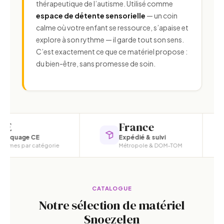
thérapeutique de l’autisme. Utilisé comme
espace de détente sensorielle
— un coin
calme où votre enfant se ressource, s’apaise et
explore à son rythme — il garde tout son sens.
À savoir :
C’est exactement ce que ce matériel propose :
du bien-être, sans promesse de soin.
un espace de détente
France
19
 CE
Expédié & suivi
Équ
 catégorie
Métropole & DOM-TOM
Une 
CATALOGUE
Notre sélection de matériel
Snoezelen