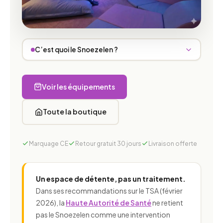
C’est quoi le Snoezelen ?
Snoezelen
Voir les équipements
snuffelen
doezelen
Toute la boutique
en
douceur
Marquage CE
Retour gratuit 30 jours
Livraison offerte
TSA, un TDAH
Un espace de détente, pas un traitement.
Dans ses recommandations sur le TSA (février
refuge
2026), la
Haute Autorité de Santé
ne retient
pas le Snoezelen comme une intervention