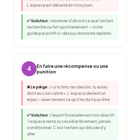
L’espace est déserté en trois jours.
✅ Solution :
observer d’abord ce que l’enfant
recherche ou fuit spontanément — notre
guide par profil ci-dessus donne les repères.
En faire une récompense ou une
4
punition
❌ Le piège :
« si tu finis tes devoirs, tu auras
droit au coin calme ». L’espace devient un
enjeu — exactement ce qu’il ne doit pas être.
✅ Solution :
l’esprit Snoezelen est non directif
: l’espace reste accessible librement, jamais
conditionnel. C’est l’enfant qui décide d’y
aller.