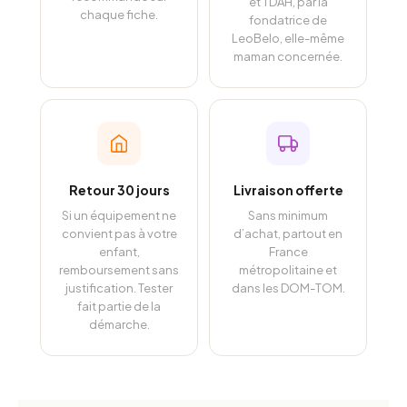
et TDAH, par la
chaque fiche.
fondatrice de
LeoBelo, elle-même
maman concernée.
Retour 30 jours
Livraison offerte
Si un équipement ne
Sans minimum
convient pas à votre
d’achat, partout en
enfant,
France
remboursement sans
métropolitaine et
justification. Tester
dans les DOM-TOM.
fait partie de la
démarche.