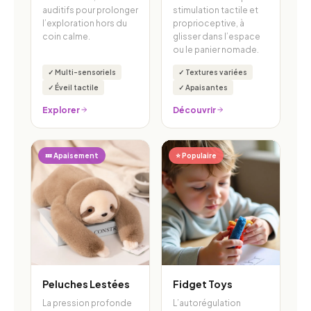
auditifs pour prolonger
stimulation tactile et
l’exploration hors du
proprioceptive, à
coin calme.
glisser dans l’espace
ou le panier nomade.
✓ Multi-sensoriels
✓ Textures variées
✓ Éveil tactile
✓ Apaisantes
Explorer
Découvrir
💤 Apaisement
⭐ Populaire
Peluches Lestées
Fidget Toys
La pression profonde
L’autorégulation