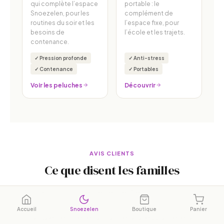
qui complète l’espace
portable : le
Snoezelen, pour les
complément de
routines du soir et les
l’espace fixe, pour
besoins de
l’école et les trajets.
contenance.
✓ Pression profonde
✓ Anti-stress
✓ Contenance
✓ Portables
Voir les peluches
Découvrir
AVIS CLIENTS
Ce que disent les familles
Nos avis sont collectés et vérifiés par Trustpilot —
la note affichée est la note réelle du jour. En
Accueil
Snoezelen
Boutique
Panier
complément, le retour d’une professionnelle qui