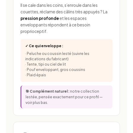
Il se cale dans les coins, s’enroule dans les
couettes, réclame des câlins très appuyés ? La
pression profonde
et les espaces
enveloppants répondent à ce besoin
proprioceptif.
✓ Ce qui enveloppe :
· Peluche ou coussin lesté (suivre les
indications du fabricant)
· Tente, tipi ou ciel de lit
· Pouf enveloppant, gros coussins
· Plaid épais
🎯 Complément naturel :
notre collection
lestée, pensée exactement pour ce profil —
voir plus bas.