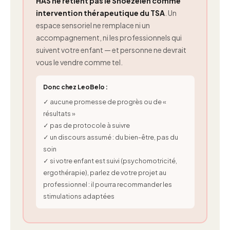
HAS ne retient pas le Snoezelen comme
intervention thérapeutique du TSA
. Un
espace sensoriel ne remplace ni un
accompagnement, ni les professionnels qui
suivent votre enfant — et personne ne devrait
vous le vendre comme tel.
Donc chez LeoBelo :
✓ aucune promesse de progrès ou de «
résultats »
✓ pas de protocole à suivre
✓ un discours assumé : du bien-être, pas du
soin
✓ si votre enfant est suivi (psychomotricité,
ergothérapie), parlez de votre projet au
professionnel : il pourra recommander les
stimulations adaptées