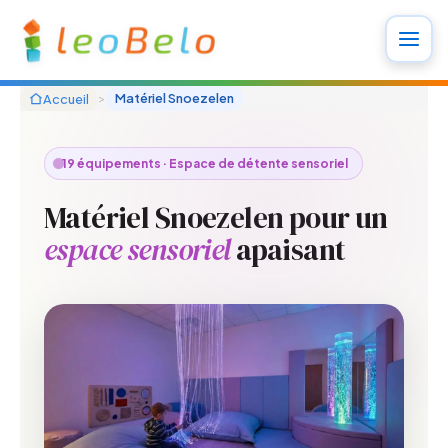
Aller
au
contenu
>
Matériel Snoezelen
Accueil
19
équipements · Espace de détente sensoriel
Matériel Snoezelen pour un
espace sensoriel
apaisant