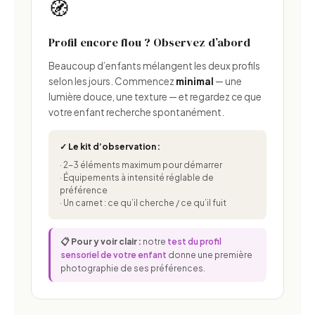
🧭
Profil encore flou ? Observez d’abord
Beaucoup d’enfants mélangent les deux profils
selon les jours. Commencez
minimal
— une
lumière douce, une texture — et regardez ce que
votre enfant recherche spontanément.
✓ Le kit d’observation :
· 2-3 éléments maximum pour démarrer
· Équipements à intensité réglable de
préférence
· Un carnet : ce qu’il cherche / ce qu’il fuit
📋 Pour y voir clair :
notre
test du profil
sensoriel de votre enfant
donne une première
photographie de ses préférences.