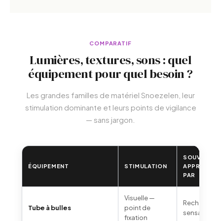
COMPARATIF
Lumières, textures, sons : quel
équipement pour quel besoin ?
Les grandes familles de matériel Snoezelen, leur
stimulation dominante et leurs points de vigilance
— sans jargon.
SOUVENT
ÉQUIPEMENT
STIMULATION
APPRÉCIÉ
PAR
Visuelle —
Recherche 
Tube à bulles
point de
sensations
fixation