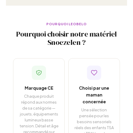
POURQUOI LEOBELO
Pourquoi choisir notre matériel
Snoezelen ?
Marquage CE
Choisi par une
maman
Chaque produit
concernée
répond aux normes
de sa catégorie —
Une sélection
jouets, équipements
pensée pour les
lumineux basse
besoins sensoriels
tension. Détail et âge
réels des enfants TSA
recommandé sur