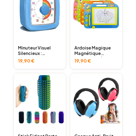
Minuteur Visuel
Ardoise Magique
Silencieux :
Magnétique
Autonomie Devoirs
Portable (Idéal
19,90
€
19,90
€
& TDAH
Voyage)