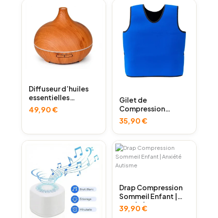
notations
sur
99,90 €.
89,90 €.
client
notations
client
Diffuseur d’huiles
essentielles
Gilet de
silencieux
Compression
49,90
€
Sensorielle TDAH
35,90
€
Autisme
Drap Compression
Sommeil Enfant |
Anxiété Autisme
39,90
€