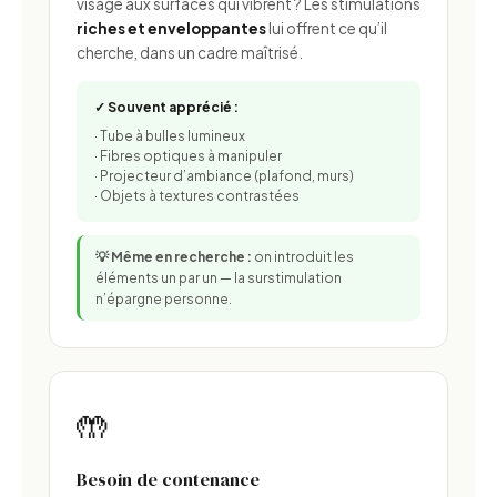
visage aux surfaces qui vibrent ? Les stimulations
riches et enveloppantes
lui offrent ce qu’il
cherche, dans un cadre maîtrisé.
✓ Souvent apprécié :
· Tube à bulles lumineux
· Fibres optiques à manipuler
· Projecteur d’ambiance (plafond, murs)
· Objets à textures contrastées
💡 Même en recherche :
on introduit les
éléments un par un — la surstimulation
n’épargne personne.
🤲
Besoin de contenance