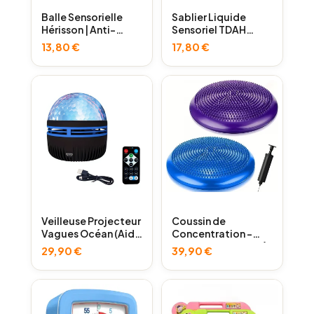
Balle Sensorielle
Sablier Liquide
Hérisson | Anti-
Sensoriel TDAH
Stress TDAH
Autisme
13,80
€
17,80
€
Autisme
Veilleuse Projecteur
Coussin de
Vagues Océan (Aide
Concentration –
au Sommeil)
Assise Dynamique à
29,90
€
39,90
€
Picots