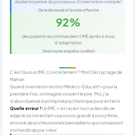
durée moyenne du processus d’orientation complet
De la demande à l’entrée effective
92%
des parents recommandent l’IME après 6 mois
d’adaptation
Selon notre enquête LeoBelo
C’est Quoi un IME, Concrètement ? Mon Décryptage de
Maman
Quand on entend « Institut Médico-Éducatif » pour la
première fois, on imagine souvent le pire. Moi, j’ai
d’abord pensé à un hôpital psychiatrique pour enfants.
Quelle erreur !
Un IME, c’est avant tout un lieu de vie
adapté où ton enfant va pouvoir grandir à son rythme,
entouré de professionnels bienveillants qui connaissent
son handicap par cœur.