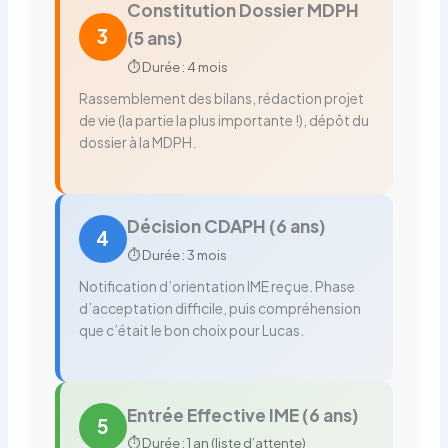
Constitution Dossier MDPH
3
(5 ans)
⏱️ Durée : 4 mois
Rassemblement des bilans, rédaction projet
de vie (la partie la plus importante !), dépôt du
dossier à la MDPH.
Décision CDAPH (6 ans)
4
⏱️ Durée : 3 mois
Notification d’orientation IME reçue. Phase
d’acceptation difficile, puis compréhension
que c’était le bon choix pour Lucas.
Entrée Effective IME (6 ans)
5
⏱️ Durée : 1 an (liste d’attente)