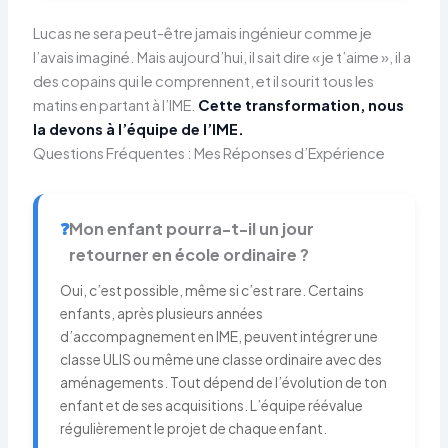
Lucas ne sera peut-être jamais ingénieur comme je
l’avais imaginé. Mais aujourd’hui, il sait dire « je t’aime », il a
des copains qui le comprennent, et il sourit tous les
matins en partant à l’IME.
Cette transformation, nous
la devons à l’équipe de l’IME.
Questions Fréquentes : Mes Réponses d’Expérience
❓
Mon enfant pourra-t-il un jour
retourner en école ordinaire ?
Oui, c’est possible, même si c’est rare. Certains
enfants, après plusieurs années
d’accompagnement en IME, peuvent intégrer une
classe ULIS ou même une classe ordinaire avec des
aménagements. Tout dépend de l’évolution de ton
enfant et de ses acquisitions. L’équipe réévalue
régulièrement le projet de chaque enfant.