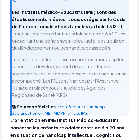
Les Instituts Médico-Éducatifs (IME) sont des
établissements médico-sociaux régis par le Code
de l’action sociale et des familles (article L312-1).
Ils accueillent des enfants et adolescents de 6 à 20 ans
présentant une déficience intellectuelle, des troubles
du développement ou des handicaps associés.
Leur mission est triple : assurer une éducation adaptée,
favoriser le développement des compétences
sociales et viser l’autonomie maximale de chaque jeune
accompagné. Les IME sont financés par l’Assurance
Maladie et placés sous la tutelle des Agences
Régionales de Santé (ARS).
📚 Sources officielles :
Mon Parcours Handicap –
Scolarisation en IME
•
MDPH 13 – Les IME
L’orientation en IME (Institut Médico-Éducatif)
concerne les enfants et adolescents de 6 à 20 ans
en situation de handicap intellectuel, cognitif ou