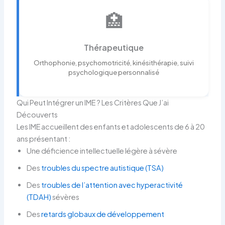
🏥
Thérapeutique
Orthophonie, psychomotricité, kinésithérapie, suivi
psychologique personnalisé
Qui Peut Intégrer un IME ? Les Critères Que J’ai
Découverts
Les IME accueillent des enfants et adolescents de 6 à 20
ans présentant :
Une déficience intellectuelle légère à sévère
Des
troubles du spectre autistique (TSA)
Des
troubles de l’attention avec hyperactivité
(TDAH)
sévères
Des
retards globaux de développement