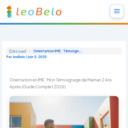
Aller
au
contenu
>
Orientation IME : Témoignage Maman 2 Ans Après + Guide Processus MDPH 2025
Accueil
Par
leoBelo
/
juin 5, 2025
Orientation en IME : Mon Témoignage de Maman 2 Ans
Après (Guide Complet 2026)