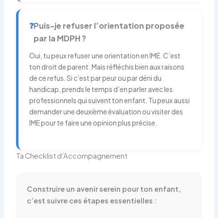
❓
Puis-je refuser l’orientation proposée
par la MDPH ?
Oui, tu peux refuser une orientation en IME. C’est
ton droit de parent. Mais réfléchis bien aux raisons
de ce refus. Si c’est par peur ou par déni du
handicap, prends le temps d’en parler avec les
professionnels qui suivent ton enfant. Tu peux aussi
demander une deuxième évaluation ou visiter des
IME pour te faire une opinion plus précise.
Ta Checklist d’Accompagnement
Construire un avenir serein pour ton enfant,
c’est suivre ces étapes essentielles :