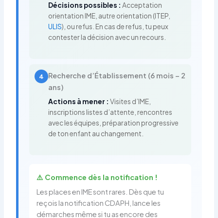
Décisions possibles :
Acceptation
orientation IME, autre orientation (ITEP,
ULIS
), ou refus. En cas de refus, tu peux
contester la décision avec un recours.
Recherche d’Établissement (6 mois – 2
4
ans)
Actions à mener :
Visites d’IME,
inscriptions listes d’attente, rencontres
avec les équipes, préparation progressive
de ton enfant au changement.
⚠️ Commence dès la notification !
Les places en IME sont rares. Dès que tu
reçois la notification CDAPH, lance les
démarches même si tu as encore des