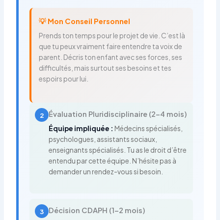
💡 Mon Conseil Personnel
Prends ton temps pour le projet de vie. C’est là
que tu peux vraiment faire entendre ta voix de
parent. Décris ton enfant avec ses forces, ses
difficultés, mais surtout ses besoins et tes
espoirs pour lui.
Évaluation Pluridisciplinaire (2-4 mois)
2
Équipe impliquée :
Médecins spécialisés,
psychologues, assistants sociaux,
enseignants spécialisés. Tu as le droit d’être
entendu par cette équipe. N’hésite pas à
demander un rendez-vous si besoin.
Décision CDAPH (1-2 mois)
3