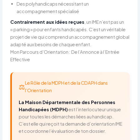
Des polyhandicaps nécessitant un
accompagnement spécialisé
Contrairement aux idées reçues
, un IME n’est pas un
« parking » pour enfants handicapés. C’est un véritable
projet de vie qui comprend un accompagnement global
adapté aux besoins de chaque enfant.
Mon Parcours d’Orientation : De l’Annonce à l’Entrée
Effective
Le Rôle de la MDPH et de la CDAPH dans
⚖️
l’Orientation
La Maison Départementale des Personnes
Handicapées (MDPH)
est l’interlocuteur unique
pour toutes les démarches liées au handicap.
C’est elle qui reçoit ta demande d’orientation IME
et coordonne l’évaluation de ton dossier.