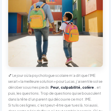
💕 Le jour où la psychologue scolaire m’a dit que l’IME
serait « la meilleure solution » pour Lucas, j’ai senti le sol se
dérober sous mes pieds.
Peur, culpabilité, colère
… et
puis, les questions. Trop de questions qui se bousculent
dans la tête d’un parent qui découvre ce mot : IME.
Si tu lis ces lignes, c’est peut-être que tu es là, toi aussi,
dans cette période floue où tout semble incertain. Où tu