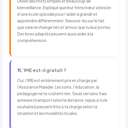
Utilise des mots simples et beaucoup de
bienveillance. Explique que leur frère/sœur a besoin
d’une école spéciale pour l’aider à grandir et
apprendre différemment. Rassure-les sur le fait
que cela ne change rien à l’amour que tu leur portes.
Des livres adaptés peuvent aussi aider à la
compréhension.
❓
L’IME est-il gratuit ?
Oui, l’IME est entièrement pris en charge par
l’Assurance Maladie. Les soins, l’éducation, la
pédagogie ne te coûtent rien. Seuls certains frais
annexes (transport selon la distance, repas si tu le
souhaites) peuvent être à ta charge selon ta
situation et les modalités locales.