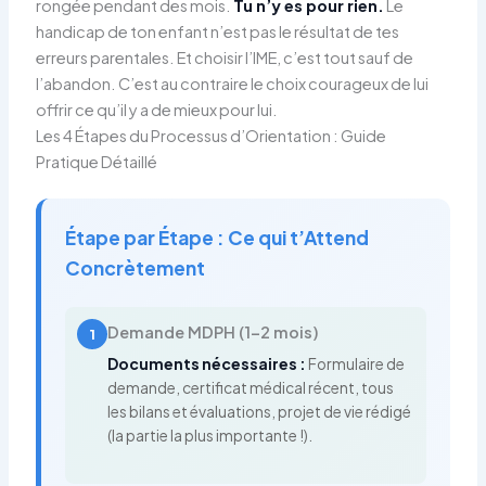
rongée pendant des mois.
Tu n’y es pour rien.
Le
handicap de ton enfant n’est pas le résultat de tes
erreurs parentales. Et choisir l’IME, c’est tout sauf de
l’abandon. C’est au contraire le choix courageux de lui
offrir ce qu’il y a de mieux pour lui.
Les 4 Étapes du Processus d’Orientation : Guide
Pratique Détaillé
Étape par Étape : Ce qui t’Attend
Concrètement
Demande MDPH (1-2 mois)
1
Documents nécessaires :
Formulaire de
demande, certificat médical récent, tous
les bilans et évaluations, projet de vie rédigé
(la partie la plus importante !).