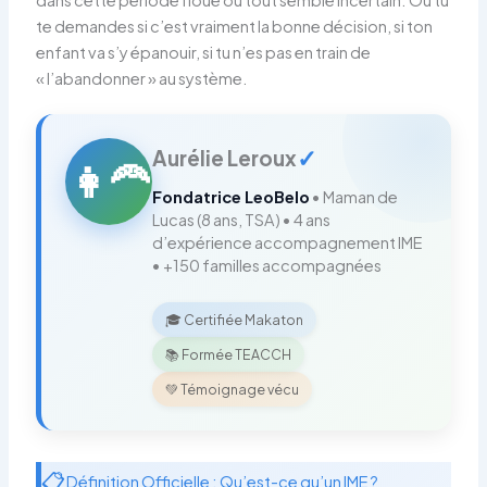
te demandes si c’est vraiment la bonne décision, si ton
enfant va s’y épanouir, si tu n’es pas en train de
« l’abandonner » au système.
✓
Aurélie Leroux
👩‍🦰
Fondatrice LeoBelo
• Maman de
Lucas (8 ans, TSA) • 4 ans
d’expérience accompagnement IME
• +150 familles accompagnées
🎓 Certifiée Makaton
📚 Formée TEACCH
💚 Témoignage vécu
📋
Définition Officielle : Qu’est-ce qu’un IME ?