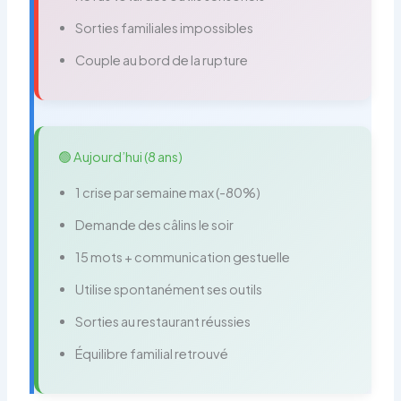
Sorties familiales impossibles
Couple au bord de la rupture
🟢 Aujourd’hui (8 ans)
1 crise par semaine max (-80%)
Demande des câlins le soir
15 mots + communication gestuelle
Utilise spontanément ses outils
Sorties au restaurant réussies
Équilibre familial retrouvé