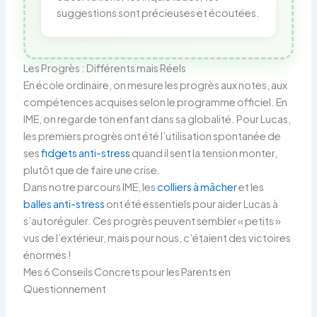
suggestions sont précieuses et écoutées.
Les Progrès : Différents mais Réels
En école ordinaire, on mesure les progrès aux notes, aux
compétences acquises selon le programme officiel. En
IME, on regarde ton enfant dans sa globalité. Pour Lucas,
les premiers progrès ont été l’utilisation spontanée de
ses
fidgets anti-stress
quand il sent la tension monter,
plutôt que de faire une crise.
Dans notre parcours IME, les
colliers à mâcher
et les
balles anti-stress
ont été essentiels pour aider Lucas à
s’autoréguler. Ces progrès peuvent sembler « petits »
vus de l’extérieur, mais pour nous, c’étaient des victoires
énormes !
Mes 6 Conseils Concrets pour les Parents en
Questionnement