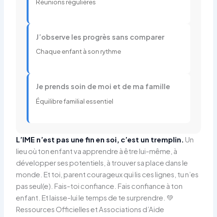
Réunions régulières
J’observe les progrès sans comparer
Chaque enfant à son rythme
Je prends soin de moi et de ma famille
Équilibre familial essentiel
L’IME n’est pas une fin en soi, c’est un tremplin.
Un
lieu où ton enfant va apprendre à être lui-même, à
développer ses potentiels, à trouver sa place dans le
monde. Et toi, parent courageux qui lis ces lignes, tu n’es
pas seul(e). Fais-toi confiance. Fais confiance à ton
enfant. Et laisse-lui le temps de te surprendre. 💚
Ressources Officielles et Associations d’Aide