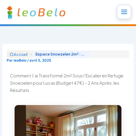
Aller
au
contenu
>
Espace Snoezelen 2m² : Budget 47€, Résultats 2 Ans Après
Accueil
Par
leoBelo
/
avril 5, 2025
Comment J’ai Transformé 2m² Sous l’Escalier en Refuge
Snoezelen pour Lucas (Budget 47€) – 2 Ans Après, les
Résultats