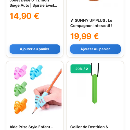
Jouet Bébé 0-12 mois
Siège Auto | Spirale Éveil
Poussette
14,90
€
🎵 SUNNY UP PLUS : Le
Compagnon Interactif !
19,99
€
Ajouter au panier
Ajouter au panier
-20% / 2
Aide Prise Stylo Enfant –
Collier de Dentition &
Ce
Ce