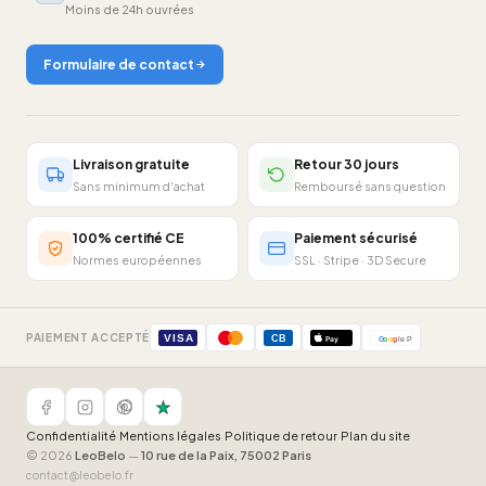
Moins de 24h ouvrées
Formulaire de contact
Livraison gratuite
Retour 30 jours
Sans minimum d'achat
Remboursé sans question
100% certifié CE
Paiement sécurisé
Normes européennes
SSL · Stripe · 3D Secure
PAIEMENT ACCEPTÉ
VISA
CB
Pay
G
o
o
g
le Pay
Confidentialité
·
Mentions légales
·
Politique de retour
·
Plan du site
© 2026
LeoBelo
—
10 rue de la Paix, 75002 Paris
contact@leobelo.fr