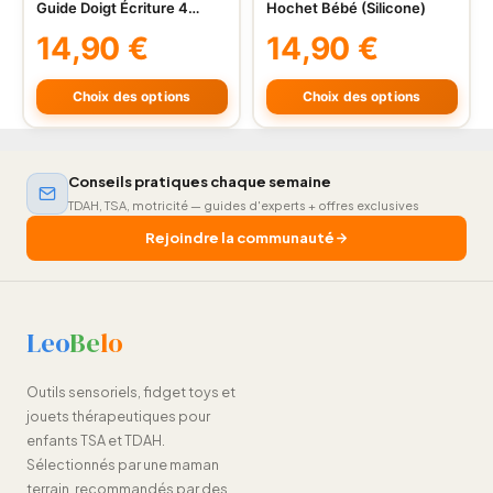
Guide Doigt Écriture 4
Hochet Bébé (Silicone)
produit
produit
Couleurs
14,90
€
14,90
€
a
a
plusieurs
plusieurs
variations.
variations.
Choix des options
Choix des options
Les
Les
options
options
peuvent
peuvent
Conseils pratiques chaque semaine
être
être
TDAH, TSA, motricité — guides d'experts + offres exclusives
choisies
choisies
Rejoindre la communauté
sur
sur
la
la
page
page
du
du
Leo
Be
lo
produit
produit
Outils sensoriels, fidget toys et
jouets thérapeutiques pour
enfants TSA et TDAH.
Sélectionnés par une maman
terrain, recommandés par des