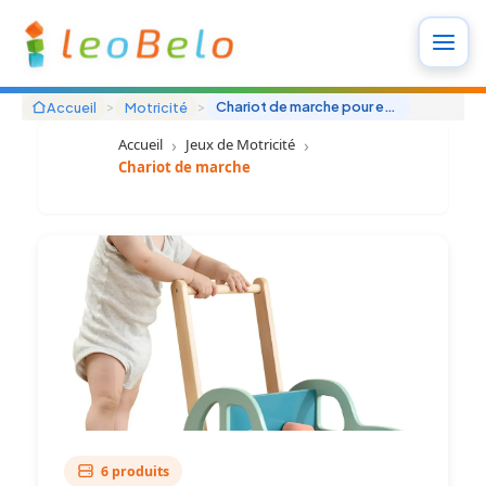
Aller
au
contenu
>
>
Chariot de marche pour enfants | Premiers pas en sécurité
Accueil
Motricité
Accueil
Jeux de Motricité
Chariot de marche
6 produits