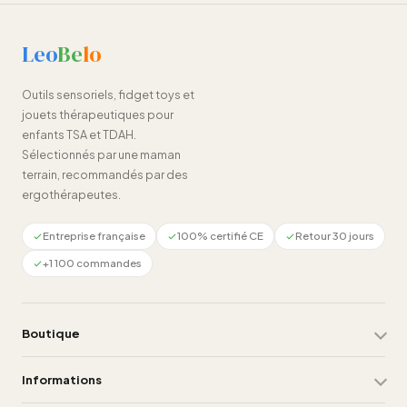
Leo
Be
lo
Outils sensoriels, fidget toys et
jouets thérapeutiques pour
enfants TSA et TDAH.
Sélectionnés par une maman
terrain, recommandés par des
ergothérapeutes.
Entreprise française
100% certifié CE
Retour 30 jours
+1 100 commandes
Boutique
Informations