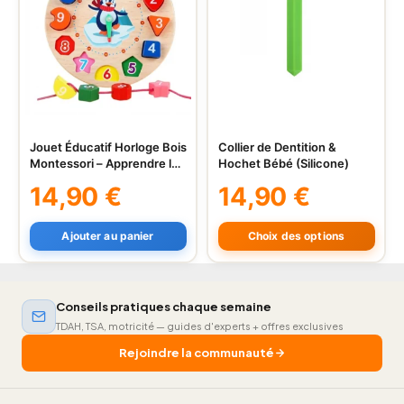
Jouet Éducatif Horloge Bois
Collier de Dentition &
Ce
Montessori – Apprendre le
Hochet Bébé (Silicone)
produit
Temps
14,90
€
14,90
€
a
plusieurs
variations.
Ajouter au panier
Choix des options
Les
options
peuvent
Conseils pratiques chaque semaine
être
TDAH, TSA, motricité — guides d'experts + offres exclusives
choisies
Rejoindre la communauté
sur
la