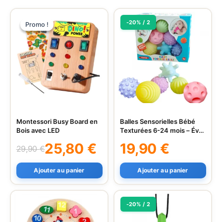
-20% / 2
Promo !
Promo !
Montessori Busy Board en
Balles Sensorielles Bébé
Bois avec LED
Texturées 6-24 mois – Éveil
Tactile | LeoBelo
25,80
€
19,90
€
29,90
€
Le
Le
prix
prix
Ajouter au panier
Ajouter au panier
initial
actuel
était :
est :
29,90 €.
25,80 €.
-20% / 2