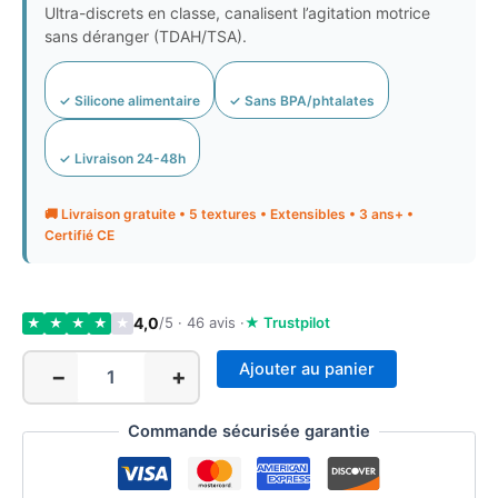
Ultra-discrets en classe, canalisent l’agitation motrice
sans déranger (TDAH/TSA).
✓ Silicone alimentaire
✓ Sans BPA/phtalates
✓ Livraison 24-48h
🚚 Livraison gratuite • 5 textures • Extensibles • 3 ans+ •
Certifié CE
4,0
/5 · 46 avis ·
★ Trustpilot
★
★
★
★
★
Ajouter au panier
−
+
quantité
de
Fidget
Commande sécurisée garantie
Anti-
Stress
Enfant