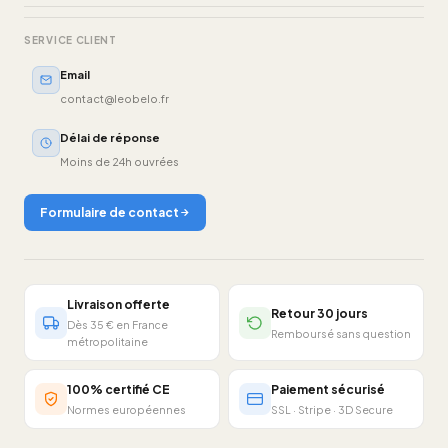
SERVICE CLIENT
Email
contact@leobelo.fr
Délai de réponse
Moins de 24h ouvrées
Formulaire de contact
Livraison offerte
Retour 30 jours
Dès 35 € en France
Remboursé sans question
métropolitaine
100% certifié CE
Paiement sécurisé
Normes européennes
SSL · Stripe · 3D Secure