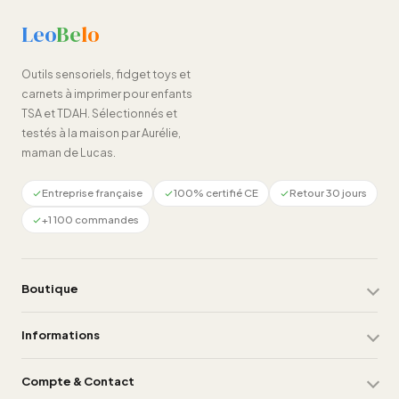
page
du
Leo
Be
lo
produit
Outils sensoriels, fidget toys et
carnets à imprimer pour enfants
TSA et TDAH. Sélectionnés et
testés à la maison par Aurélie,
maman de Lucas.
Entreprise française
100% certifié CE
Retour 30 jours
+1 100 commandes
Boutique
Informations
Compte & Contact