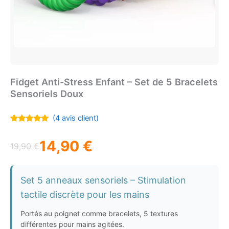
Fidget Anti-Stress Enfant – Set de 5 Bracelets
Sensoriels Doux
(
4
avis client)
Noté
4
4.75
sur 5
14,90
€
basé sur
19,90
€
notations
Le
Le
client
prix
prix
Set 5 anneaux sensoriels – Stimulation
initial
actuel
tactile discrète pour les mains
était :
est :
Portés au poignet comme bracelets, 5 textures
différentes pour mains agitées.
19,90 €.
14,90 €.