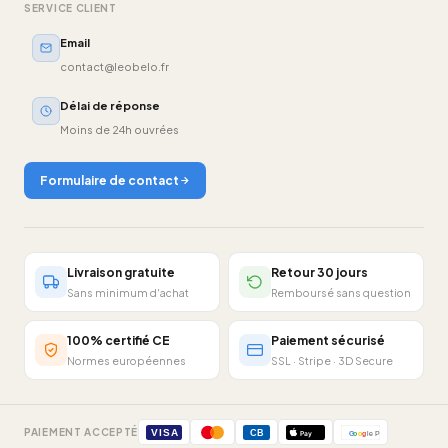
SERVICE CLIENT
Email
contact@leobelo.fr
Délai de réponse
Moins de 24h ouvrées
Formulaire de contact
Livraison gratuite
Retour 30 jours
Sans minimum d'achat
Remboursé sans question
100% certifié CE
Paiement sécurisé
Normes européennes
SSL · Stripe · 3D Secure
PAIEMENT ACCEPTÉ
VISA
CB
Pay
G
o
o
g
le Pay