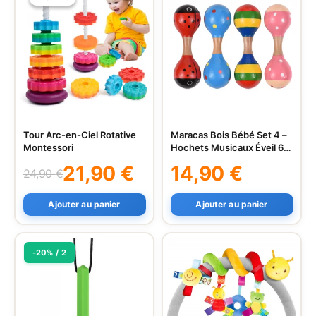
Tour Arc-en-Ciel Rotative
Maracas Bois Bébé Set 4 –
Montessori
Hochets Musicaux Éveil 6+
mois
21,90
€
14,90
€
24,90
€
Le
Le
prix
prix
Ajouter au panier
Ajouter au panier
initial
actuel
était :
est :
24,90 €.
21,90 €.
-20% / 2