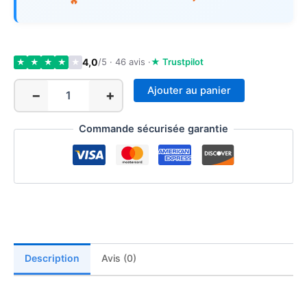
🔥
4,0
/5 · 46 avis ·
★ Trustpilot
★
★
★
★
★
Ajouter au panier
−
+
quantité
de
Jeu
Commande sécurisée garantie
d'Empilage
Montessori
Bois
-
Formes
Géométriques
1-
3
ans
Description
Avis (0)