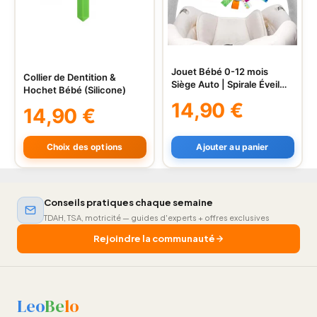
Jouet Bébé 0-12 mois
Collier de Dentition &
Ce
Siège Auto | Spirale Éveil
Hochet Bébé (Silicone)
produit
Poussette
14,90
€
14,90
€
a
plusieurs
variations.
Choix des options
Ajouter au panier
Les
options
peuvent
Conseils pratiques chaque semaine
être
TDAH, TSA, motricité — guides d'experts + offres exclusives
choisies
Rejoindre la communauté
sur
la
page
du
Leo
Be
lo
produit