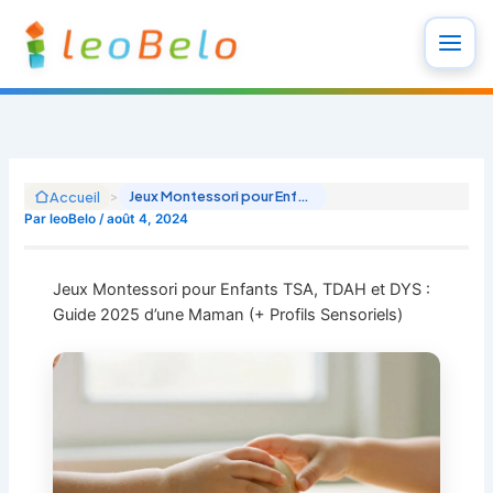
Aller
au
contenu
>
Jeux Montessori pour Enfants TSA, TDAH et DYS : Guide 2025 d’une Maman (+ Profils Sensoriels)
Accueil
Par
leoBelo
/
août 4, 2024
Jeux Montessori pour Enfants TSA, TDAH et DYS :
Guide 2025 d’une Maman (+ Profils Sensoriels)