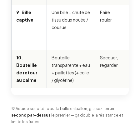
9. Bille
Une bille + chute de
Faire
La c
captive
tissu doux nouée /
rouler
lâche
cousue
libre
10.
Bouteille
Secouer,
Fuit s
Bouteille
transparente + eau
regarder
est 
de retour
+ paillettes (+ colle
ferm
au calme
/ glycérine)
💡 Astuce solidité : pour la balle en ballon, glissez-en un
second par-dessus
le premier — ça double la résistance et
limite les fuites.