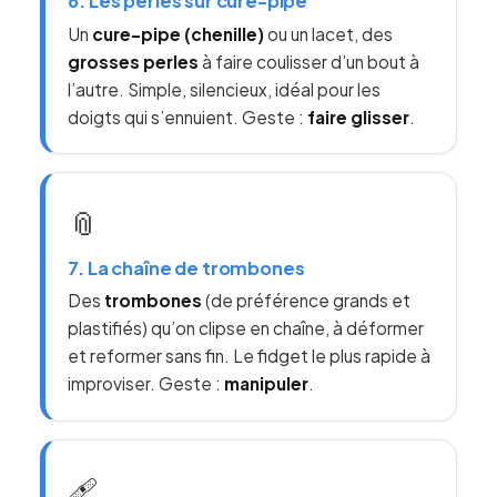
6. Les perles sur cure-pipe
Un
cure-pipe (chenille)
ou un lacet, des
grosses perles
à faire coulisser d’un bout à
l’autre. Simple, silencieux, idéal pour les
doigts qui s’ennuient. Geste :
faire glisser
.
📎
7. La chaîne de trombones
Des
trombones
(de préférence grands et
plastifiés) qu’on clipse en chaîne, à déformer
et reformer sans fin. Le fidget le plus rapide à
improviser. Geste :
manipuler
.
🩹