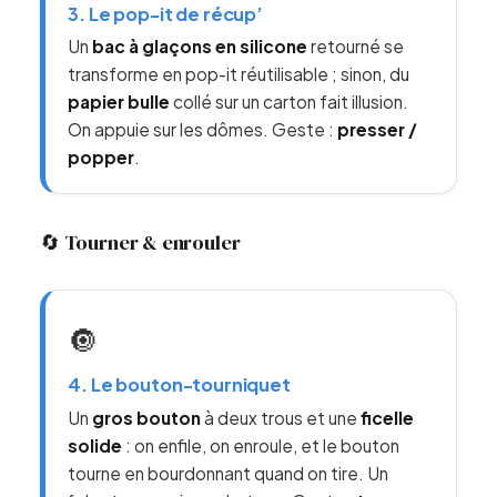
3. Le pop-it de récup’
Un
bac à glaçons en silicone
retourné se
transforme en pop-it réutilisable ; sinon, du
papier bulle
collé sur un carton fait illusion.
On appuie sur les dômes. Geste :
presser /
popper
.
🔄 Tourner & enrouler
🔘
4. Le bouton-tourniquet
Un
gros bouton
à deux trous et une
ficelle
solide
: on enfile, on enroule, et le bouton
tourne en bourdonnant quand on tire. Un