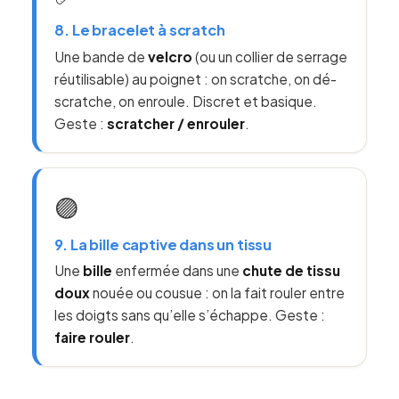
8. Le bracelet à scratch
Une bande de
velcro
(ou un collier de serrage
réutilisable) au poignet : on scratche, on dé-
scratche, on enroule. Discret et basique.
Geste :
scratcher / enrouler
.
🟣
9. La bille captive dans un tissu
Une
bille
enfermée dans une
chute de tissu
doux
nouée ou cousue : on la fait rouler entre
les doigts sans qu’elle s’échappe. Geste :
faire rouler
.