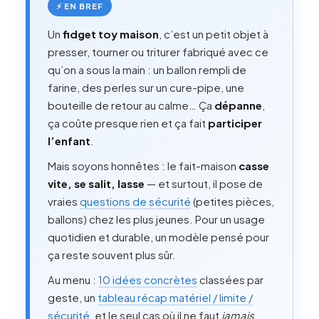
⚡ EN BREF
Un
fidget toy maison
, c’est un petit objet à
presser, tourner ou triturer fabriqué avec ce
qu’on a sous la main : un ballon rempli de
farine, des perles sur un cure-pipe, une
bouteille de retour au calme… Ça
dépanne
,
ça coûte presque rien et ça fait
participer
l’enfant
.
Mais soyons honnêtes : le fait-maison
casse
vite, se salit, lasse
— et surtout, il pose de
vraies
questions de sécurité
(petites pièces,
ballons) chez les plus jeunes. Pour un usage
quotidien et durable, un modèle pensé pour
ça reste souvent plus sûr.
Au menu :
10 idées concrètes
classées par
geste, un
tableau récap matériel / limite /
sécurité
, et le seul cas où il ne faut
jamais