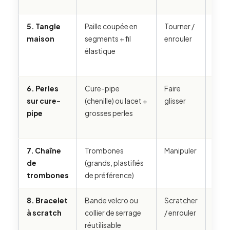
robu
5. Tangle
Paille coupée en
Tourner /
Se dé
maison
segments + fil
enrouler
seg
élastique
saut
6. Perles
Cure-pipe
Faire
Les p
sur cure-
(chenille) ou lacet +
glisser
s’éc
pipe
grosses perles
si le 
7. Chaîne
Trombones
Manipuler
Se d
de
(grands, plastifiés
peut
trombones
de préférence)
8. Bracelet
Bande velcro ou
Scratcher
Basi
à scratch
collier de serrage
/ enrouler
lasse
réutilisable