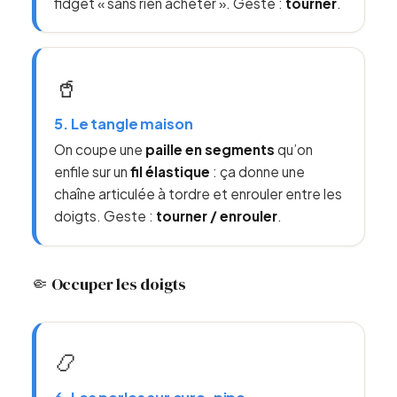
fidget « sans rien acheter ». Geste :
tourner
.
🥤
5. Le tangle maison
On coupe une
paille en segments
qu’on
enfile sur un
fil élastique
: ça donne une
chaîne articulée à tordre et enrouler entre les
doigts. Geste :
tourner / enrouler
.
🤏 Occuper les doigts
📿