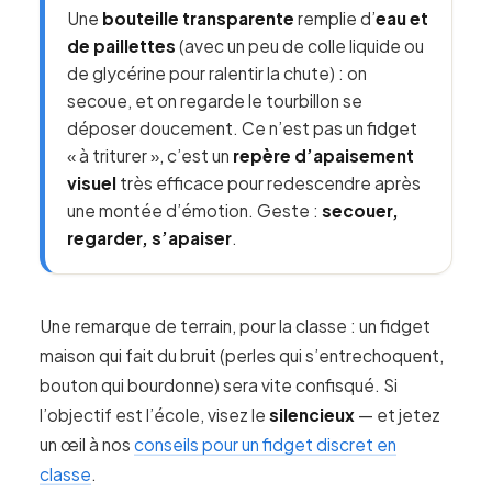
Une
bouteille transparente
remplie d’
eau et
de paillettes
(avec un peu de colle liquide ou
de glycérine pour ralentir la chute) : on
secoue, et on regarde le tourbillon se
déposer doucement. Ce n’est pas un fidget
« à triturer », c’est un
repère d’apaisement
visuel
très efficace pour redescendre après
une montée d’émotion. Geste :
secouer,
regarder, s’apaiser
.
Une remarque de terrain, pour la classe : un fidget
maison qui fait du bruit (perles qui s’entrechoquent,
bouton qui bourdonne) sera vite confisqué. Si
l’objectif est l’école, visez le
silencieux
— et jetez
un œil à nos
conseils pour un fidget discret en
classe
.