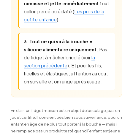
ramasse et jette immédiatement
tout
ballon percé ou éclaté (
Les pros de la
petite enfance
).
3. Tout ce qui va à la bouche =
silicone alimentaire uniquement.
Pas
de fidget à mâcher bricolé (voir
la
section précédente
). Et pour les fils,
ficelles et élastiques, attention au cou :
on surveille et on range après usage.
En clair : un fidget maison est un objet de bricolage, pas un
jouet certifié. Il convient très bien sous surveillance, pour un
enfant en âge de ne plus tout porter à la bouche — mais il
ne remplace pas un produit testé quand l’enfant est jeune