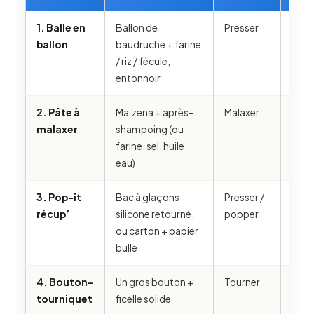
1. Balle en
Ballon de
Presser
Le ba
ballon
baudruche + farine
perce
/ riz / fécule,
mati
entonnoir
coul
2. Pâte à
Maïzena + après-
Malaxer
Sèch
malaxer
shampoing (ou
cons
farine, sel, huile,
mal,
eau)
tach
3. Pop-it
Bac à glaçons
Presser /
Papie
récup’
silicone retourné,
popper
qui s
ou carton + papier
carto
bulle
déf
4. Bouton-
Un gros bouton +
Tourner
La fi
tourniquet
ficelle solide
cass