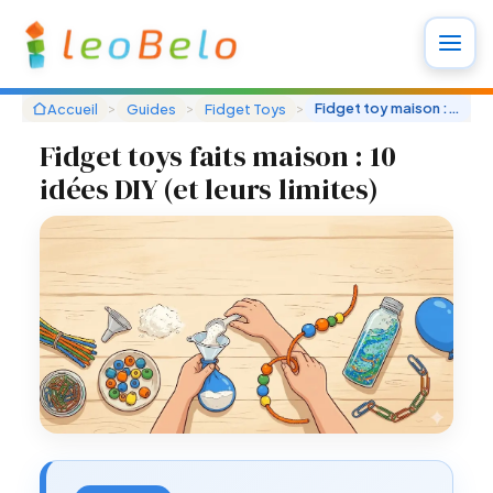
Aller
au
contenu
>
>
>
Fidget toy maison : 10 idées DIY et leurs limites
Accueil
Guides
Fidget Toys
Fidget toys faits maison : 10
idées DIY (et leurs limites)