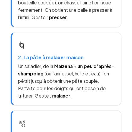
bouteille coupée), on chasse l’air et on noue
fermement. On obtient une balle à presser à
l’infini. Geste :
presser
.
🌀
2. La pâte à malaxer maison
Un saladier, de la
Maïzena + un peu d’après-
shampoing
(ou farine, sel, huile et eau) : on
pétrit jusqu’à obtenir une pâte souple.
Parfaite pour les doigts qui ont besoin de
triturer. Geste :
malaxer
.
🫧