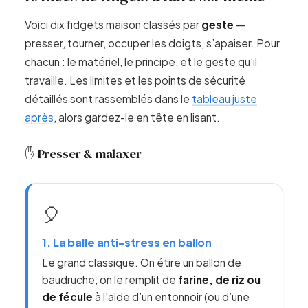
Voici dix fidgets maison classés par
geste
—
presser, tourner, occuper les doigts, s’apaiser. Pour
chacun : le matériel, le principe, et le geste qu’il
travaille. Les limites et les points de sécurité
détaillés sont rassemblés dans le
tableau juste
après
, alors gardez-le en tête en lisant.
✋ Presser & malaxer
🎈
1. La balle anti-stress en ballon
Le grand classique. On étire un ballon de
baudruche, on le remplit de
farine, de riz ou
de fécule
à l’aide d’un entonnoir (ou d’une