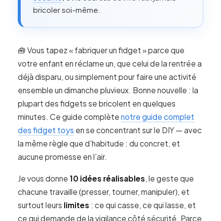
bricoler soi-même.
🧰 Vous tapez « fabriquer un fidget » parce que
votre enfant en réclame un, que celui de la rentrée a
déjà disparu, ou simplement pour faire une activité
ensemble un dimanche pluvieux. Bonne nouvelle : la
plupart des fidgets se bricolent en quelques
minutes. Ce guide complète
notre guide complet
des fidget toys
en se concentrant sur le DIY — avec
la même règle que d’habitude : du concret, et
aucune promesse en l’air.
Je vous donne
10 idées réalisables
, le geste que
chacune travaille (presser, tourner, manipuler), et
surtout leurs
limites
: ce qui casse, ce qui lasse, et
ce qui demande de la vigilance côté sécurité. Parce