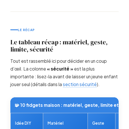
LE RÉCAP
Le tableau récap : matériel, geste,
limite, sécurité
Tout est rassemblé ici pour décider en un coup
d’œil. La colonne
« sécurité »
est la plus
importante : lisez-la avant de laisser un jeune enfant
jouer seul (détails dans la
section sécurité
).
🧩 10 fidgets maison : matériel, geste, limite et poi
Limi
Idée DIY
Matériel
Geste
prin