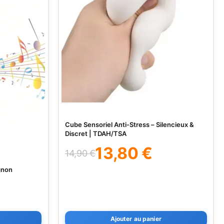
Cube Sensoriel Anti-Stress – Silencieux &
Discret | TDAH/TSA
13,80
€
14,90
€
Le
Le
prix
prix
gnon
initial
actuel
était :
est :
14,90 €.
13,80 €.
Ajouter au panier