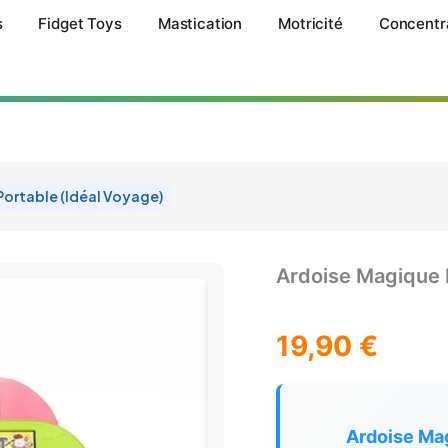
s
Fidget Toys
Mastication
Motricité
Concentr
ortable (Idéal Voyage)
Ardoise Magique 
19,90
€
Ardoise Mag