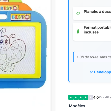
Planche à dess
🎨
Format portabl
🧳
incluses
« 3h de route sans c
✅ Développe
4,0
/5 · 46 
★
★
★
★
★
Modèles