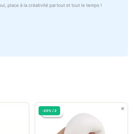
nnui, place à la créativité partout et tout le temps !
-20% / 2
Promo !
Promo !