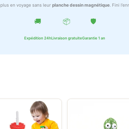
t plus en voyage sans leur
planche dessin magnétique
. Fini l’e
🚚
📦
🛡️
Expédition 24h
Livraison gratuite
Garantie 1 an