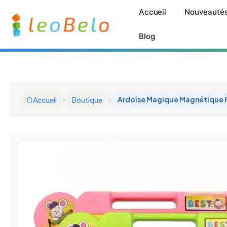
Aller
Accueil
Nouveauté
au
contenu
Blog
>
>
Ardoise Magique Magnétique P
Accueil
Boutique