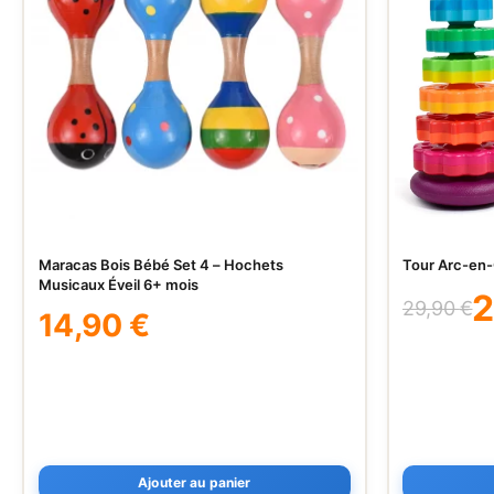
Maracas Bois Bébé Set 4 – Hochets
Tour Arc-en-
Musicaux Éveil 6+ mois
29,90
€
14,90
€
Le
Le
prix
prix
initial
actuel
était :
est :
29,90 €.
25,90 €.
Ajouter au panier