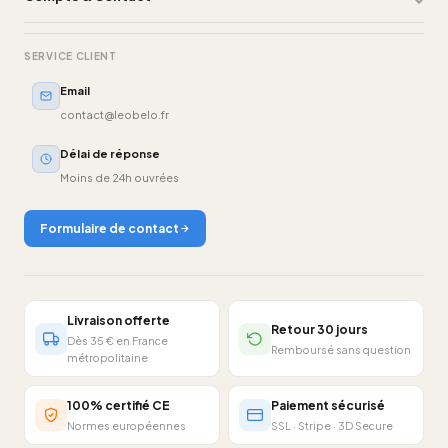
SERVICE CLIENT
Email
contact@leobelo.fr
Délai de réponse
Moins de 24h ouvrées
Formulaire de contact
Livraison offerte
Retour 30 jours
Dès 35 € en France
Remboursé sans question
métropolitaine
100% certifié CE
Paiement sécurisé
Normes européennes
SSL · Stripe · 3D Secure