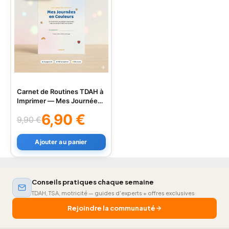
Carnet de Routines TDAH à
Imprimer — Mes Journées
en Couleurs
6,90
€
9,90
€
Le
Le
prix
prix
Ajouter au panier
initial
actuel
était :
est :
9,90 €.
6,90 €.
Conseils pratiques chaque semaine
TDAH, TSA, motricité — guides d'experts + offres exclusives
Rejoindre la communauté