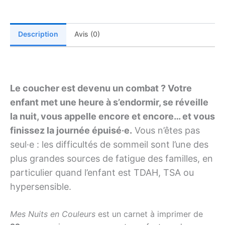
coucher
et
du
Description
Avis (0)
sommeil
à
imprimer
(TDAH,
TSA,
Le coucher est devenu un combat ? Votre
DYS)
enfant met une heure à s’endormir, se réveille
la nuit, vous appelle encore et encore… et vous
finissez la journée épuisé·e.
Vous n’êtes pas
seul·e : les difficultés de sommeil sont l’une des
plus grandes sources de fatigue des familles, en
particulier quand l’enfant est TDAH, TSA ou
hypersensible.
Mes Nuits en Couleurs
est un carnet à imprimer de