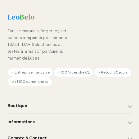
Leo
Be
lo
Outils sensoriels, fidget toys et
carnets à imprimer pour enfants
TSA et TDAH. Sélectionnés et
testés à la maison par Aurélie,
maman de Lucas.
Entreprise française
100% certifié CE
Retour 30 jours
+1 100 commandes
Boutique
Informations
Compte & Contact