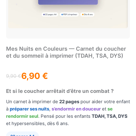
Mes Nuits en Couleurs — Carnet du coucher
et du sommeil à imprimer (TDAH, TSA, DYS)
6,90
€
9,90
€
Le
Le
prix
prix
Et si le coucher arrêtait d’être un combat ?
Un carnet à imprimer de
22 pages
pour aider votre enfant
initial
actuel
à
préparer ses nuits
,
s’endormir en douceur
et
se
était :
est :
rendormir seul
. Pensé pour les enfants
TDAH, TSA, DYS
et hypersensibles, dès 6 ans.
9,90 €.
6,90 €.