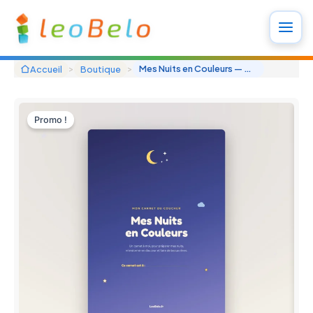
Aller
au
contenu
>
>
Mes Nuits en Couleurs — Carnet du coucher et du sommeil à imprimer (TDAH, TSA, DYS)
Accueil
Boutique
Promo !