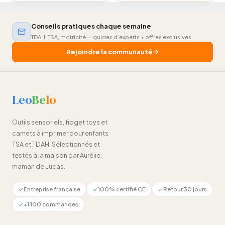
options
peuvent
Conseils pratiques chaque semaine
être
TDAH, TSA, motricité — guides d'experts + offres exclusives
choisies
Rejoindre la communauté
sur
la
page
du
Leo
Be
lo
produit
Outils sensoriels, fidget toys et
carnets à imprimer pour enfants
TSA et TDAH. Sélectionnés et
testés à la maison par Aurélie,
maman de Lucas.
Entreprise française
100% certifié CE
Retour 30 jours
+1 100 commandes