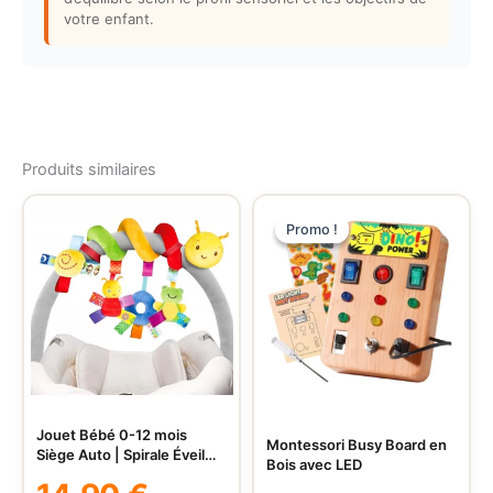
votre enfant.
Produits similaires
Promo !
Promo !
Jouet Bébé 0-12 mois
Montessori Busy Board en
Siège Auto | Spirale Éveil
Bois avec LED
Poussette