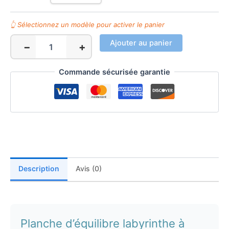
Ajouter au panier
−
+
quantité
de
Planche
Commande sécurisée garantie
équilibre
labyrinthe
à
billes
enfant
Description
Avis (0)
Planche d’équilibre labyrinthe à