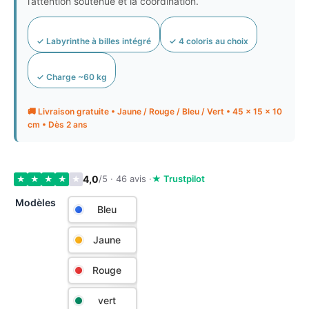
l’attention soutenue et la coordination.
✓ Labyrinthe à billes intégré
✓ 4 coloris au choix
✓ Charge ~60 kg
🚚 Livraison gratuite • Jaune / Rouge / Bleu / Vert • 45 × 15 × 10
cm • Dès 2 ans
4,0
/5 · 46 avis ·
★ Trustpilot
★
★
★
★
★
Modèles
Bleu
Jaune
Rouge
vert