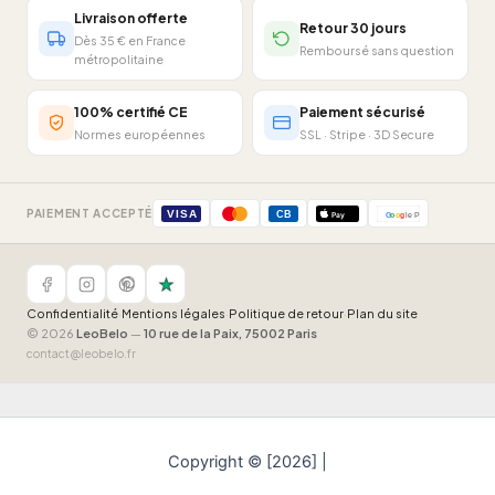
Livraison offerte
Retour 30 jours
Dès 35 € en France
Remboursé sans question
métropolitaine
100% certifié CE
Paiement sécurisé
Normes européennes
SSL · Stripe · 3D Secure
PAIEMENT ACCEPTÉ
VISA
CB
Pay
G
o
o
g
le Pay
Confidentialité
·
Mentions légales
·
Politique de retour
·
Plan du site
© 2026
LeoBelo
—
10 rue de la Paix, 75002 Paris
contact@leobelo.fr
Copyright © [2026] |