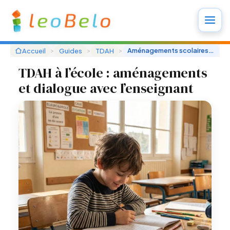
Aller
au
contenu
>
>
>
Aménagements scolaires TDAH : check-list et procédure
Accueil
Guides
TDAH
TDAH à l’école : aménagements
et dialogue avec l’enseignant