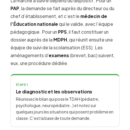
La marche à suivre dépend du dispositif. Pour un
PAP
, la demande se fait auprès du directeur ou du
chef d’établissement, et c’est le
médecin de
l’Éducation nationale
qui le valide, avec l’équipe
pédagogique. Pour un
PPS
, il faut constituer un
dossier auprès de la
MDPH
, qui réunit ensuite une
équipe de suivi de la scolarisation (ESS). Les
aménagements d’
examens
(brevet, bac) suivent,
eux, une procédure dédiée.
ÉTAPE 1
Le diagnostic et les observations
Réunissez le bilan qui pose le TDAH (pédiatre,
psychologue, neuropédiatre…) et notez sur
quelques jours les situations qui posent problème en
classe. C’est la base de toute demande.