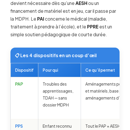
devient nécessaire dès qu’une
AESH
ou un
financement de matériel est en jeu, car il passe par
la MDPH. Le
PAI
concerne le médical (maladie,
traitement à prendre à l’école), et le
PPRE
est un
simple soutien pédagogique de courte durée.
📋 Les 4 dispositifs en un coup d’œil
Dispositif
Pour qui
Ce qu’il permet
PAP
Troubles des
Aménagements pédago
apprentissages,
et matériels, base pour 
TDAH — sans
aménagements d’exam
dossier MDPH
PPS
Enfant reconnu
Tout le PAP + AESH, fi