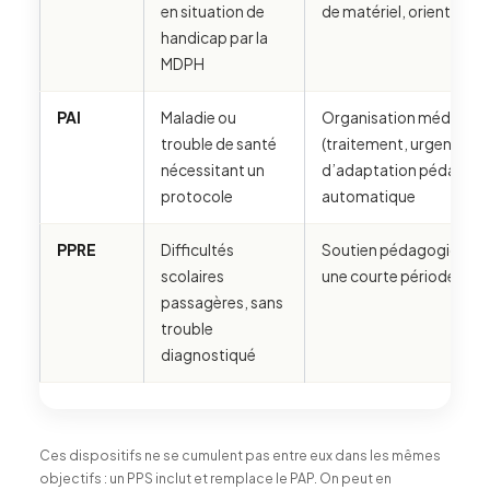
en situation de
de matériel, orientation
handicap par la
MDPH
PAI
Maladie ou
Organisation médicale à
trouble de santé
(traitement, urgence) —
nécessitant un
d’adaptation pédagog
protocole
automatique
PPRE
Difficultés
Soutien pédagogique cib
scolaires
une courte période
passagères, sans
trouble
diagnostiqué
Ces dispositifs ne se cumulent pas entre eux dans les mêmes
objectifs : un PPS inclut et remplace le PAP. On peut en