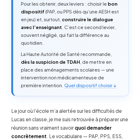
Pour les obtenir, deux leviers : choisir le
bon
dispositif
(PAP, ou PPS dès qu’une AESH est
en jeu) et, surtout,
construire le dialogue
avec l’enseignant
. C’est ce second levier,
souvent négligé, qui fait la différence au
quotidien.
La Haute Autorité de Santé recommande,
dès la suspicion de TDAH
, de mettre en
place des aménagements scolaires — une
intervention non médicamenteuse de
première intention.
Quel dispositif choisir ↓
Le jour où l’école m’a alertée sur les difficultés de
Lucas en classe, je me suis retrouvée à préparer une
réunion sans vraiment savoir
quoi demander
concrètement
. Le vocabulaire — PAP, PPS, ESS,