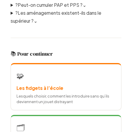
?
Peut-on cumuler PAP et PPS ?
⌄
?
Les aménagements existent-ils dans le
supérieur ?
⌄
📚 Pour continuer
🧩
Les fidgets à l’école
Lesquels choisir, comment les introduire sans qu’ils
deviennent un jouet distrayant
🗂️