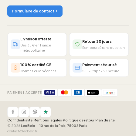
Formulaire de contact
Livraison offerte
Retour 30 jours
Dès 35 € en France
Remboursé sans question
métropolitaine
100% certifié CE
Paiement sécurisé
Normes européennes
SSL · Stripe · 3D Secure
PAIEMENT ACCEPTÉ
VISA
CB
Pay
G
o
o
g
le Pay
Confidentialité
·
Mentions légales
·
Politique de retour
·
Plan du site
© 2026
LeoBelo
—
10 rue de la Paix, 75002 Paris
contact@leobelo.fr