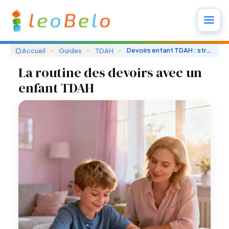
Aller
au
contenu
>
>
>
Devoirs enfant TDAH : structurer le temps du soir
Accueil
Guides
TDAH
La routine des devoirs avec un
enfant TDAH