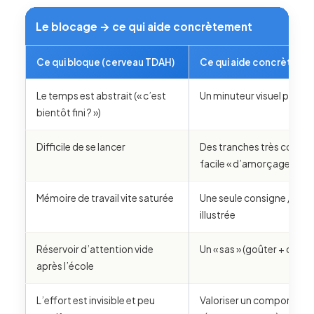
Le blocage → ce qui aide concrètement
Ce qui bloque (cerveau TDAH)
Ce qui aide concrèteme
Le temps est abstrait (« c’est
Un minuteur visuel posé bi
bientôt fini ? »)
Difficile de se lancer
Des tranches très courte
facile « d’amorçage »
Mémoire de travail vite saturée
Une seule consigne / une s
illustrée
Réservoir d’attention vide
Un « sas » (goûter + déf
après l’école
L’effort est invisible et peu
Valoriser un comportemen