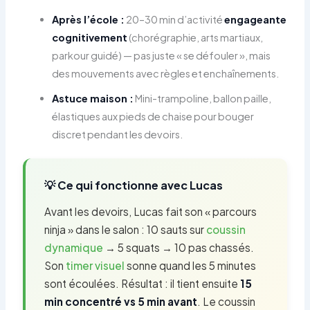
Après l’école :
20–30 min d’activité
engageante
cognitivement
(chorégraphie, arts martiaux,
parkour guidé) — pas juste « se défouler », mais
des mouvements avec règles et enchaînements.
Astuce maison :
Mini-trampoline, ballon paille,
élastiques aux pieds de chaise pour bouger
discret pendant les devoirs.
💡 Ce qui fonctionne avec Lucas
Avant les devoirs, Lucas fait son « parcours
ninja » dans le salon : 10 sauts sur
coussin
dynamique
→ 5 squats → 10 pas chassés.
Son
timer visuel
sonne quand les 5 minutes
sont écoulées. Résultat : il tient ensuite
15
min concentré vs 5 min avant
. Le coussin