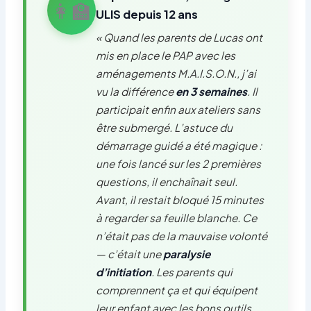
👩‍🏫
ULIS depuis 12 ans
« Quand les parents de Lucas ont
mis en place le PAP avec les
aménagements M.A.I.S.O.N., j’ai
vu la différence
en 3 semaines
. Il
participait enfin aux ateliers sans
être submergé. L’astuce du
démarrage guidé a été magique :
une fois lancé sur les 2 premières
questions, il enchaînait seul.
Avant, il restait bloqué 15 minutes
à regarder sa feuille blanche. Ce
n’était pas de la mauvaise volonté
— c’était une
paralysie
d’initiation
. Les parents qui
comprennent ça et qui équipent
leur enfant avec les bons outils