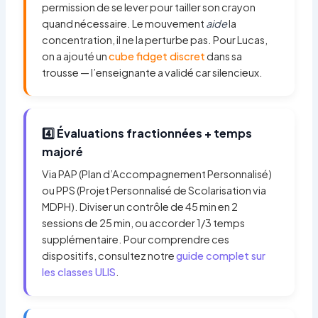
permission de se lever pour tailler son crayon
quand nécessaire. Le mouvement
aide
la
concentration, il ne la perturbe pas. Pour Lucas,
on a ajouté un
cube fidget discret
dans sa
trousse — l’enseignante a validé car silencieux.
4️⃣ Évaluations fractionnées + temps
majoré
Via PAP (Plan d’Accompagnement Personnalisé)
ou PPS (Projet Personnalisé de Scolarisation via
MDPH). Diviser un contrôle de 45 min en 2
sessions de 25 min, ou accorder 1/3 temps
supplémentaire. Pour comprendre ces
dispositifs, consultez notre
guide complet sur
les classes ULIS
.