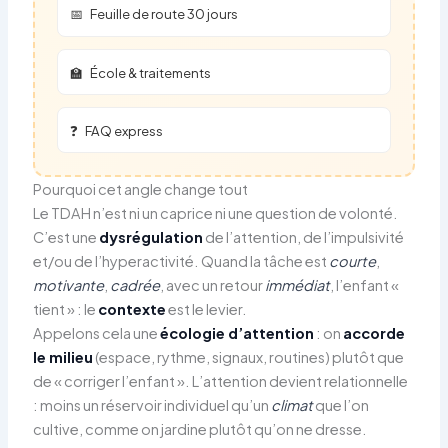
📅
Feuille de route 30 jours
🏫
École & traitements
❓
FAQ express
Pourquoi cet angle change tout
Le TDAH n’est ni un caprice ni une question de volonté.
C’est une
dysrégulation
de l’attention, de l’impulsivité
et/ou de l’hyperactivité. Quand la tâche est
courte
,
motivante
,
cadrée
, avec un retour
immédiat
, l’enfant «
tient » : le
contexte
est le levier.
Appelons cela une
écologie d’attention
: on
accorde
le milieu
(espace, rythme, signaux, routines) plutôt que
de « corriger l’enfant ». L’attention devient relationnelle
: moins un réservoir individuel qu’un
climat
que l’on
cultive, comme on jardine plutôt qu’on ne dresse.