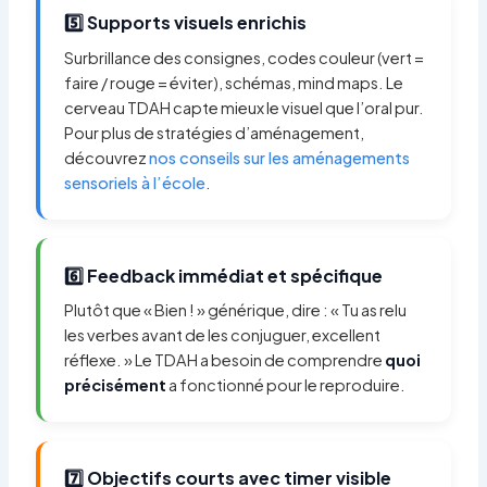
5️⃣ Supports visuels enrichis
Surbrillance des consignes, codes couleur (vert =
faire / rouge = éviter), schémas, mind maps. Le
cerveau TDAH capte mieux le visuel que l’oral pur.
Pour plus de stratégies d’aménagement,
découvrez
nos conseils sur les aménagements
sensoriels à l’école
.
6️⃣ Feedback immédiat et spécifique
Plutôt que « Bien ! » générique, dire : « Tu as relu
les verbes avant de les conjuguer, excellent
réflexe. » Le TDAH a besoin de comprendre
quoi
précisément
a fonctionné pour le reproduire.
7️⃣ Objectifs courts avec timer visible