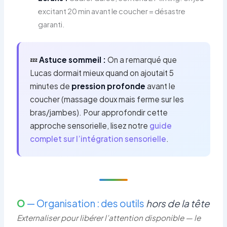
excitant 20 min avant le coucher = désastre
garanti.
💤
Astuce sommeil :
On a remarqué que
Lucas dormait mieux quand on ajoutait 5
minutes de
pression profonde
avant le
coucher (massage doux mais ferme sur les
bras/jambes). Pour approfondir cette
approche sensorielle, lisez notre
guide
complet sur l’intégration sensorielle
.
O
— Organisation : des outils
hors de la tête
Externaliser pour libérer l’attention disponible — le