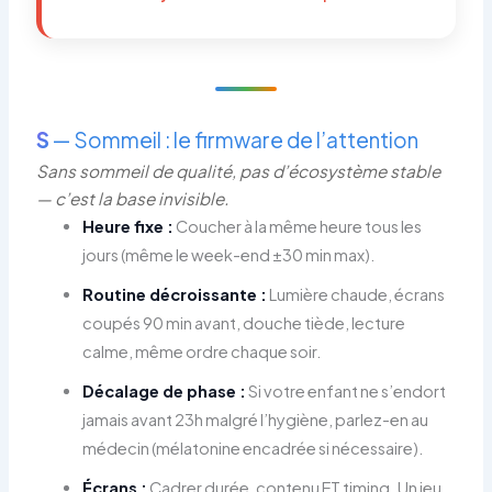
S
— Sommeil : le firmware de l’attention
Sans sommeil de qualité, pas d’écosystème stable
— c’est la base invisible.
Heure fixe :
Coucher à la même heure tous les
jours (même le week-end ±30 min max).
Routine décroissante :
Lumière chaude, écrans
coupés 90 min avant, douche tiède, lecture
calme, même ordre chaque soir.
Décalage de phase :
Si votre enfant ne s’endort
jamais avant 23h malgré l’hygiène, parlez-en au
médecin (mélatonine encadrée si nécessaire).
Écrans :
Cadrer durée, contenu ET timing. Un jeu