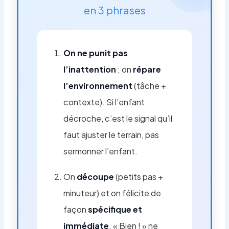
en 3 phrases
On ne punit pas
l’inattention
; on
répare
l’environnement
(tâche +
contexte). Si l’enfant
décroche, c’est le signal qu’il
faut ajuster le terrain, pas
sermonner l’enfant.
On
découpe
(petits pas +
minuteur) et on félicite de
façon
spécifique et
immédiate
. « Bien ! » ne