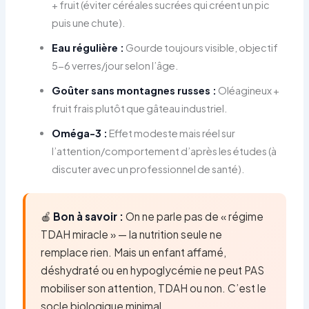
+ fruit (éviter céréales sucrées qui créent un pic
puis une chute).
Eau régulière :
Gourde toujours visible, objectif
5-6 verres/jour selon l’âge.
Goûter sans montagnes russes :
Oléagineux +
fruit frais plutôt que gâteau industriel.
Oméga-3 :
Effet modeste mais réel sur
l’attention/comportement d’après les études (à
discuter avec un professionnel de santé).
🍎
Bon à savoir :
On ne parle pas de « régime
TDAH miracle » — la nutrition seule ne
remplace rien. Mais un enfant affamé,
déshydraté ou en hypoglycémie ne peut PAS
mobiliser son attention, TDAH ou non. C’est le
socle biologique minimal.