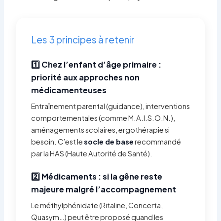
Les 3 principes à retenir
1️⃣ Chez l’enfant d’âge primaire :
priorité aux approches non
médicamenteuses
Entraînement parental (guidance), interventions
comportementales (comme M.A.I.S.O.N.),
aménagements scolaires, ergothérapie si
besoin. C’est le
socle de base
recommandé
par la HAS (Haute Autorité de Santé).
2️⃣ Médicaments : si la gêne reste
majeure malgré l’accompagnement
Le méthylphénidate (Ritaline, Concerta,
Quasym…) peut être proposé quand les