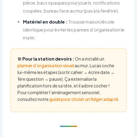
pièce, bacs opaques pour jouets, notifications
coupées, bureau face au mur (pas à la fenêtre).
Matériel en double :
Trousse maison/école
identique pour éviter les pannes d’organisation le
matin.
🛠️
Pour la station devoirs :
On a installé un
planner d’organisation visuel
au mur. Lucas coche
lui-même les étapes (sortir cahier → écrire date →
1ère question → pause). Ça externalise la
planification hors de sa tête, et il adore cocher !
Pour compléter l’aménagement sensoriel,
consultez notre
guide pour choisir un fidget adapté
.