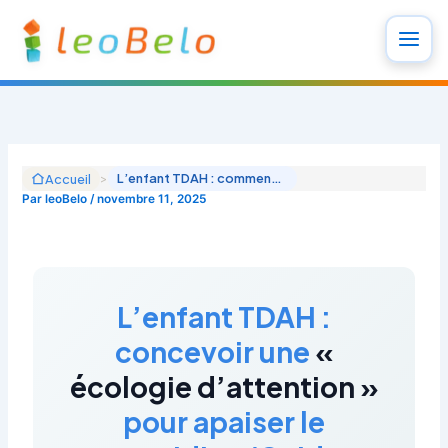
Aller
au
contenu
>
L’enfant TDAH : comment créer une écologie d’attention à la maison et à l’école (Guide parents 2025)
Accueil
Par
leoBelo
/
novembre 11, 2025
L’enfant TDAH :
concevoir une
«
écologie d’attention »
pour apaiser le