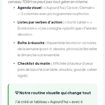
cerveau TDAH ne peut pas tout gérer en interne.
Agenda visuel :
« Aujourd’hui / Ce soir / Demain »
— 3 colonnes avec pictogrammes ou photos.
Listes par verbes d’action :
« Sortir cahier », «
Écrire nom », « Lire consigne » plutôt que « Faire les
devoirs ».
Boîte à réussite :
Rassembler les micro-victoires
de la semaine (post-it, dessins, photos) et les relire
le dimanche soir ensemble.
Checklist du matin :
Affichée à hauteur d’yeux
près de la porte (cartable, doudou, gourde, cahier
signé).
💡 Notre routine visuelle qui change tout
J’ai créé un tableau « Aujourd’hui » avec 6