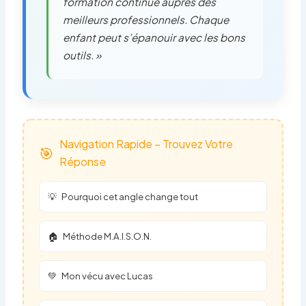
formation continue auprès des
meilleurs professionnels. Chaque
enfant peut s’épanouir avec les bons
outils. »
Navigation Rapide – Trouvez Votre
🎯
Réponse
💡
Pourquoi cet angle change tout
🏠
Méthode M.A.I.S.O.N.
💚
Mon vécu avec Lucas