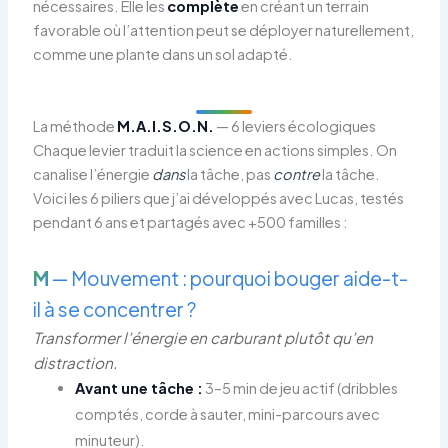
nécessaires. Elle les
complète
en créant un terrain
favorable où l’attention peut se déployer naturellement,
comme une plante dans un sol adapté.
La méthode
M.A.I.S.O.N.
— 6 leviers écologiques
Chaque levier traduit la science en actions simples. On
canalise l’énergie
dans
la tâche, pas
contre
la tâche.
Voici les 6 piliers que j’ai développés avec Lucas, testés
pendant 6 ans et partagés avec +500 familles :
M
— Mouvement : pourquoi bouger aide-t-
il à se concentrer ?
Transformer l’énergie en carburant plutôt qu’en
distraction.
Avant une tâche :
3–5 min de jeu actif (dribbles
comptés, corde à sauter, mini-parcours avec
minuteur).