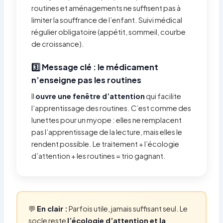
routines et aménagements ne suffisent pas à
limiter la souffrance de l’enfant. Suivi médical
régulier obligatoire (appétit, sommeil, courbe
de croissance).
3️⃣ Message clé : le médicament
n’enseigne pas les routines
Il
ouvre une fenêtre d’attention
qui facilite
l’apprentissage des routines. C’est comme des
lunettes pour un myope : elles ne remplacent
pas l’apprentissage de la lecture, mais elles le
rendent possible. Le traitement + l’écologie
d’attention + les routines = trio gagnant.
💬
En clair :
Parfois utile, jamais suffisant seul. Le
socle reste
l’écologie d’attention et la