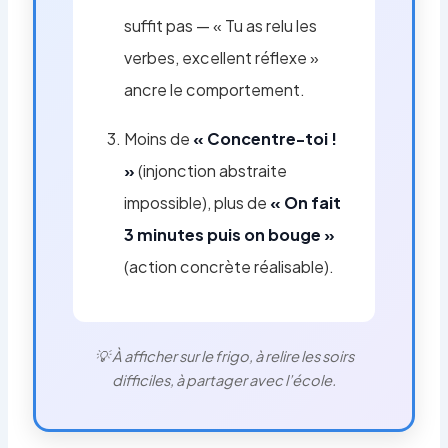
suffit pas — « Tu as relu les
verbes, excellent réflexe »
ancre le comportement.
Moins de
« Concentre-toi !
»
(injonction abstraite
impossible), plus de
« On fait
3 minutes puis on bouge »
(action concrète réalisable).
💡 À afficher sur le frigo, à relire les soirs
difficiles, à partager avec l’école.