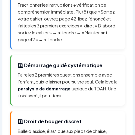
Fractionner les instructions + vérification de
compréhension immédiate. Plutôt que « Sortez
votre cahier, ouvrez page 42, lisez l’énoncé et
faites les 3 premiers exercices », dire : « D’abord,
sortez le cahier » → attendre → « Maintenant,
page 42 » → attendre.
2️⃣ Démarrage guidé systématique
Faire les 2 premières questions ensemble avec
l’enfant, puis le laisser poursuivre seul. Cela lève la
paralysie de démarrage
typique du TDAH. Une
fois lancé, il peut tenir.
3️⃣ Droit de bouger discret
Balle d’assise, élastique aux pieds de chaise,