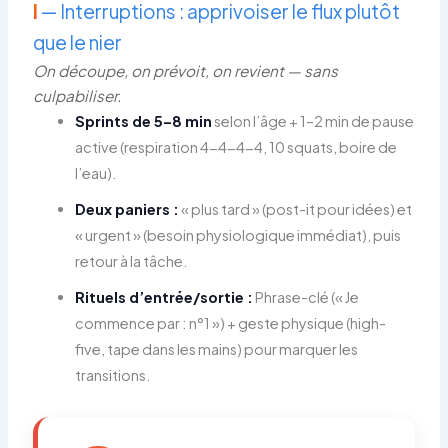
I
— Interruptions : apprivoiser le flux plutôt
que le nier
On découpe, on prévoit, on revient — sans
culpabiliser.
Sprints de 5–8 min
selon l’âge + 1–2 min de pause
active (respiration 4-4-4-4, 10 squats, boire de
l’eau).
Deux paniers :
« plus tard » (post-it pour idées) et
« urgent » (besoin physiologique immédiat), puis
retour à la tâche.
Rituels d’entrée/sortie :
Phrase-clé (« Je
commence par : n°1 ») + geste physique (high-
five, tape dans les mains) pour marquer les
transitions.