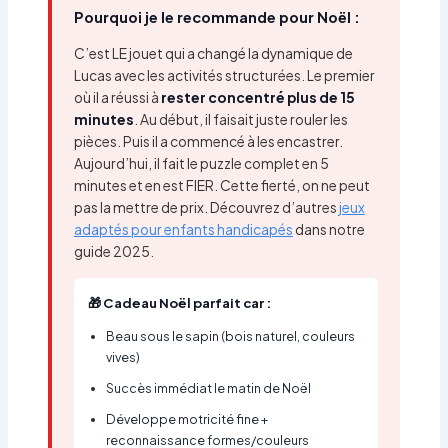
Pourquoi je le recommande pour Noël :
C’est LE jouet qui a changé la dynamique de
Lucas avec les activités structurées. Le premier
où il a réussi à
rester concentré plus de 15
minutes
. Au début, il faisait juste rouler les
pièces. Puis il a commencé à les encastrer.
Aujourd’hui, il fait le puzzle complet en 5
minutes et en est FIER. Cette fierté, on ne peut
pas la mettre de prix. Découvrez d’autres
jeux
adaptés pour enfants handicapés
dans notre
guide 2025.
🎁 Cadeau Noël parfait car :
Beau sous le sapin (bois naturel, couleurs
vives)
Succès immédiat le matin de Noël
Développe motricité fine +
reconnaissance formes/couleurs