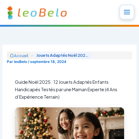
Aller
au
contenu
>
Jouets Adaptés Noël 2025 : 15 Cadeaux Testés pour Enfants Handicapés (Guide Maman TSA)
Accueil
Par
leoBelo
/
septembre 18, 2024
Guide Noël 2025 : 12 Jouets Adaptés Enfants
Handicapés Testés par une Maman Experte (4 Ans
d’Expérience Terrain)