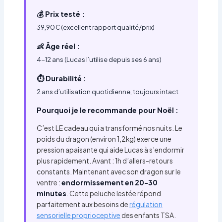
💰 Prix testé :
39,90€ (excellent rapport qualité/prix)
👶 Âge réel :
4-12 ans (Lucas l’utilise depuis ses 6 ans)
⏱️ Durabilité :
2 ans d’utilisation quotidienne, toujours intact
Pourquoi je le recommande pour Noël :
C’est LE cadeau qui a transformé nos nuits. Le
poids du dragon (environ 1,2kg) exerce une
pression apaisante qui aide Lucas à s’endormir
plus rapidement. Avant : 1h d’allers-retours
constants. Maintenant avec son dragon sur le
ventre :
endormissement en 20-30
minutes
. Cette peluche lestée répond
parfaitement aux besoins de
régulation
sensorielle proprioceptive
des enfants TSA.