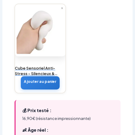
Cube Sensoriel Anti-
Stress – Silencieux &
Discret | TDAH/TSA
Ajouter au panier
💰 Prix testé :
16,90€ (résistance impressionnante)
👶 Âge réel :