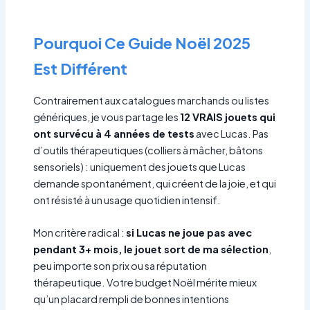
Pourquoi Ce Guide Noël 2025
Est Différent
Contrairement aux catalogues marchands ou listes
génériques, je vous partage les
12 VRAIS jouets qui
ont survécu à 4 années de tests
avec Lucas. Pas
d’outils thérapeutiques (colliers à mâcher, bâtons
sensoriels) : uniquement des jouets que Lucas
demande spontanément, qui créent de la joie, et qui
ont résisté à un usage quotidien intensif.
Mon critère radical :
si Lucas ne joue pas avec
pendant 3+ mois, le jouet sort de ma sélection
,
peu importe son prix ou sa réputation
thérapeutique. Votre budget Noël mérite mieux
qu’un placard rempli de bonnes intentions