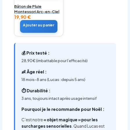
Bâton de Pluie
Montessori Arc-en-Ciel
19,90
€
Ajouter au panier
💰 Prix testé :
28,90€ (imbattable pour l’efficacité)
👶 Âge réel :
18 mois-8 ans (Lucas : depuis 5 ans)
⏱️ Durabilité :
3 ans, toujours intact après usage intensif
Pourquoi je le recommande pour Noël :
C’est notre
« objet magique » pour les
surcharges sensorielles
. Quand Lucas est