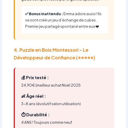
✅ Bonus inattendu :
Emma adore aussi ! Ils
se sont créé un jeu d’échange de cubes.
Premier jeu partagé spontané entre eux ❤️
4. Puzzle en Bois Montessori – Le
Développeur de Confiance (⭐⭐⭐⭐⭐)
💰 Prix testé :
24,90€ (meilleur achat Noël 2021)
👶 Âge réel :
3-8 ans (évolutif selon utilisation)
⏱️ Durabilité :
4 ANS ! Toujours comme neuf