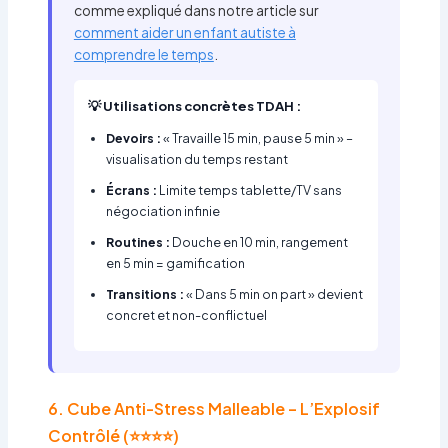
comme expliqué dans notre article sur
comment aider un enfant autiste à
comprendre le temps
.
💡 Utilisations concrètes TDAH :
Devoirs :
« Travaille 15 min, pause 5 min » –
visualisation du temps restant
Écrans :
Limite temps tablette/TV sans
négociation infinie
Routines :
Douche en 10 min, rangement
en 5 min = gamification
Transitions :
« Dans 5 min on part » devient
concret et non-conflictuel
6. Cube Anti-Stress Malleable – L’Explosif
Contrôlé (⭐⭐⭐⭐)