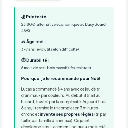
💰 Prix testé :
23,80€ (alternative économique au Busy Board
45€)
👶 Âge réel :
3-7 ans (évolutif selon difficulté)
⏱️ Durabilité :
6 mois de test, bois massif très résistant
Pourquoi je le recommande pour Noël :
Lucas a commencé à 4 ans avec ce jeu de tri
d’animaux par couleurs. Au début, il triait au
hasard, frustré par la complexité. Aujourd’hui à
8 ans, il termine le tri complet en 3 minutes
chrono et
invente ses propres règles
(tri par
taille, par famille d’animaux). Ce jouet
développe simultanément logique + motricité