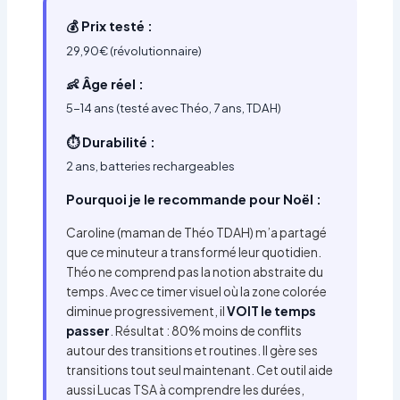
💰 Prix testé :
29,90€ (révolutionnaire)
👶 Âge réel :
5-14 ans (testé avec Théo, 7 ans, TDAH)
⏱️ Durabilité :
2 ans, batteries rechargeables
Pourquoi je le recommande pour Noël :
Caroline (maman de Théo TDAH) m’a partagé
que ce minuteur a transformé leur quotidien.
Théo ne comprend pas la notion abstraite du
temps. Avec ce timer visuel où la zone colorée
diminue progressivement, il
VOIT le temps
passer
. Résultat : 80% moins de conflits
autour des transitions et routines. Il gère ses
transitions tout seul maintenant. Cet outil aide
aussi Lucas TSA à comprendre les durées,