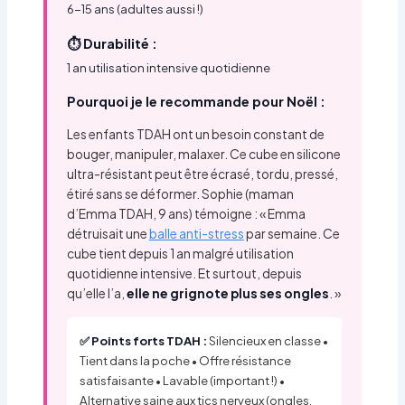
6-15 ans (adultes aussi !)
⏱️ Durabilité :
1 an utilisation intensive quotidienne
Pourquoi je le recommande pour Noël :
Les enfants TDAH ont un besoin constant de
bouger, manipuler, malaxer. Ce cube en silicone
ultra-résistant peut être écrasé, tordu, pressé,
étiré sans se déformer. Sophie (maman
d’Emma TDAH, 9 ans) témoigne : « Emma
détruisait une
balle anti-stress
par semaine. Ce
cube tient depuis 1 an malgré utilisation
quotidienne intensive. Et surtout, depuis
qu’elle l’a,
elle ne grignote plus ses ongles
. »
✅ Points forts TDAH :
Silencieux en classe •
Tient dans la poche • Offre résistance
satisfaisante • Lavable (important !) •
Alternative saine aux tics nerveux (ongles,