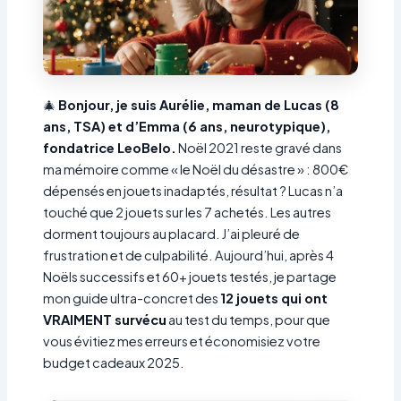
🎄
Bonjour, je suis Aurélie, maman de Lucas (8
ans, TSA) et d’Emma (6 ans, neurotypique),
fondatrice LeoBelo.
Noël 2021 reste gravé dans
ma mémoire comme « le Noël du désastre » : 800€
dépensés en jouets inadaptés, résultat ? Lucas n’a
touché que 2 jouets sur les 7 achetés. Les autres
dorment toujours au placard. J’ai pleuré de
frustration et de culpabilité. Aujourd’hui, après 4
Noëls successifs et 60+ jouets testés, je partage
mon guide ultra-concret des
12 jouets qui ont
VRAIMENT survécu
au test du temps, pour que
vous évitiez mes erreurs et économisiez votre
budget cadeaux 2025.