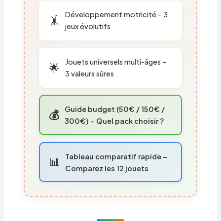
Développement motricité – 3
🤸
jeux évolutifs
Jouets universels multi-âges –
🌟
3 valeurs sûres
Guide budget (50€ / 150€ /
💰
300€) – Quel pack choisir ?
Tableau comparatif rapide –
📊
Comparez les 12 jouets