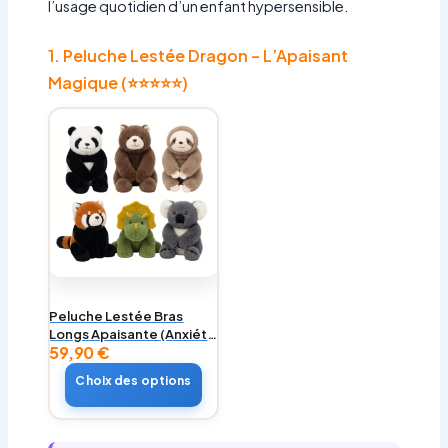
l’usage quotidien d’un enfant hypersensible.
1. Peluche Lestée Dragon – L’Apaisant
Magique (⭐⭐⭐⭐⭐)
Peluche Lestée Bras
Longs Apaisante (Anxiété
59,90
€
& TDAH)
Choix des options