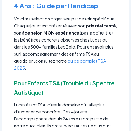
4 Ans : Guide par Handicap
Voici ma sélection organisée par besoin spécifique.
Chaque jouet est présenté avec son
prix réel testé
,
son
âge selon MON expérience
(pas la boîte !), et
les bénéfices concrets observés chez Lucas ou
dans les 500+ familles LeoBelo. Pour en savoir plus
sur l’accompagnement des enfants TSA au
quotidien, consultez notre
guide complet TSA
2025
.
Pour Enfants TSA (Trouble du Spectre
Autistique)
Lucas étant TSA, c’est le domaine où j’ai le plus
d’expérience concrète. Ces 4 jouets
l’accompagnent depuis 2+ ans et font partie de
notre quotidien. Ils ont survécu au test le plus dur :