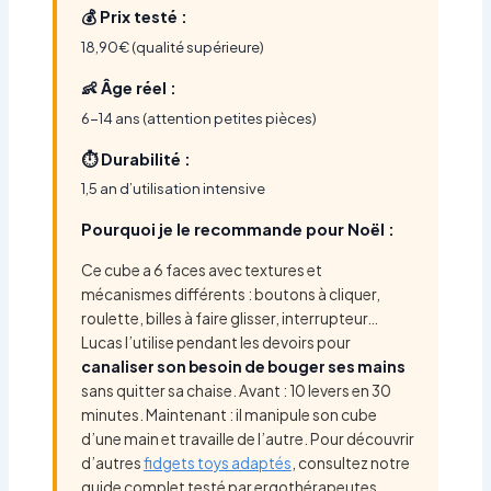
💰 Prix testé :
18,90€ (qualité supérieure)
👶 Âge réel :
6-14 ans (attention petites pièces)
⏱️ Durabilité :
1,5 an d’utilisation intensive
Pourquoi je le recommande pour Noël :
Ce cube a 6 faces avec textures et
mécanismes différents : boutons à cliquer,
roulette, billes à faire glisser, interrupteur…
Lucas l’utilise pendant les devoirs pour
canaliser son besoin de bouger ses mains
sans quitter sa chaise. Avant : 10 levers en 30
minutes. Maintenant : il manipule son cube
d’une main et travaille de l’autre. Pour découvrir
d’autres
fidgets toys adaptés
, consultez notre
guide complet testé par ergothérapeutes.