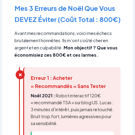
Mes 3 Erreurs de Noël Que Vous
DEVEZ Éviter (Coût Total : 800€)
Avant mes recommandations, voici mes échecs
brutalement honnêtes. Ils m’ont coûté cher en
argent et en culpabilité.
Mon objectif ? Que vous
économisiez ces 800€ et ces larmes.
❌
Erreur 1 : Acheter
« Recommandés » Sans Tester
Noël 2021 :
Robot interactif 120€
« recommandé TSA » sur blog US. Lucas :
3 minutes d’intérêt, puis jamais retouché.
Bruit trop fort, lumières agressives pour
sa sensibilité.