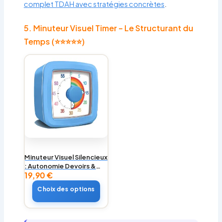
complet TDAH avec stratégies concrètes
.
5. Minuteur Visuel Timer – Le Structurant du
Temps (⭐⭐⭐⭐⭐)
Minuteur Visuel Silencieux
: Autonomie Devoirs &
19,90
€
TDAH
Choix des options