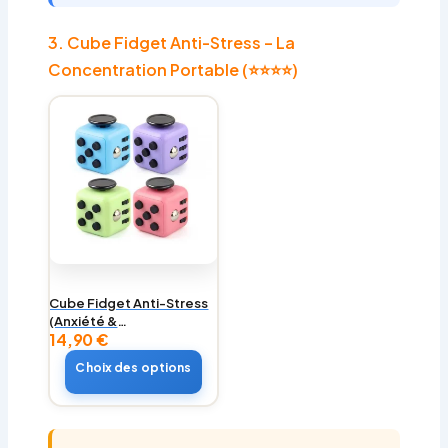
3. Cube Fidget Anti-Stress – La
Concentration Portable (⭐⭐⭐⭐)
Cube Fidget Anti-Stress
(Anxiété &
14,90
€
Concentration)
Choix des options